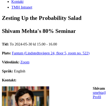
Kontakt
TMH Intranet
Zesting Up the Probability Salad
Shivam Mehta's 80% Seminar
Tid:
To 2024-05-30 kl 15.00 - 16.00
Plats:
Fantum (Lindstedtsvägen 24, floor 5, room no. 522)
Videolänk:
Zoom
Språk:
English
Kontakt:
Shivam
smehta@
Profil