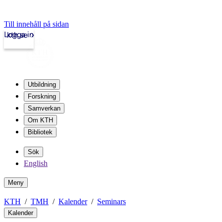
Till innehåll på sidan
Logga in
kth.se
Utbildning
Forskning
Samverkan
Om KTH
Bibliotek
Sök
English
Meny
KTH
TMH
Kalender
Seminars
Kalender