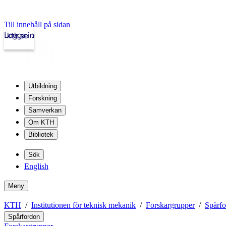
Till innehåll på sidan
Logga in
kth.se
Utbildning
Forskning
Samverkan
Om KTH
Bibliotek
Sök
English
Meny
KTH
Institutionen för teknisk mekanik
Forskargrupper
Spårf
Spårfordon