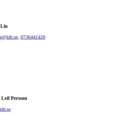
 Liu
g@kth.se
,
0736441420
 Leif Persson
th.se