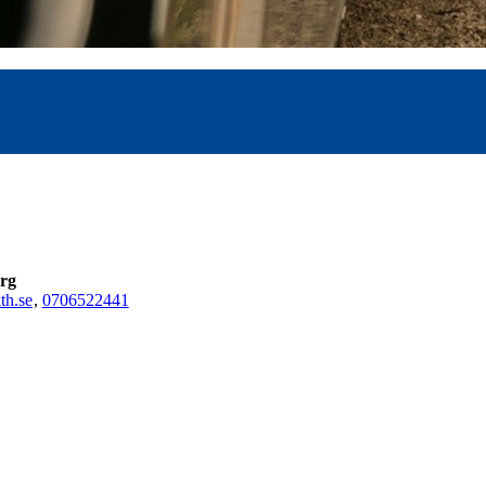
rg
h.se
,
0706522441