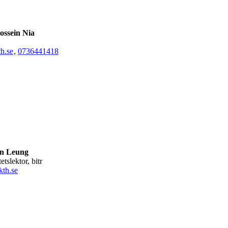
ossein Nia
h.se
,
0736441418
n Leung
tetslektor, bitr
th.se