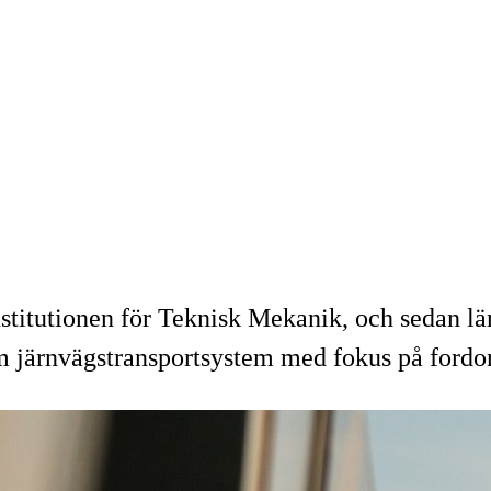
nstitutionen för Teknisk Mekanik, och sedan l
m järnvägstransportsystem med fokus på fordo