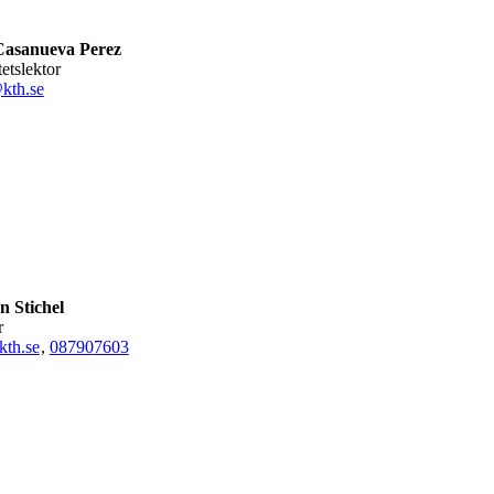
Casanueva Perez
tetslektor
kth.se
n Stichel
r
kth.se
,
08790
7603