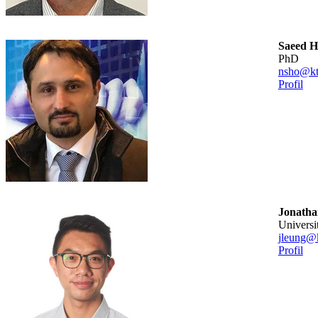
Saeed H
PhD
nsho@kt
Profil
Jonatha
universi
jleung@k
Profil