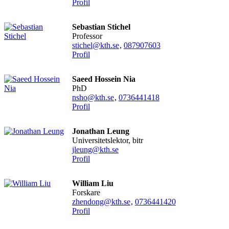
Profil
Sebastian Stichel
professor
stichel@kth.se
,
08790
7603
Profil
Saeed Hossein Nia
PhD
nsho@kth.se
,
0736441418
Profil
Jonathan Leung
universitetslektor, bitr
jleung@kth.se
Profil
William Liu
forskare
zhendong@kth.se
,
0736441420
Profil