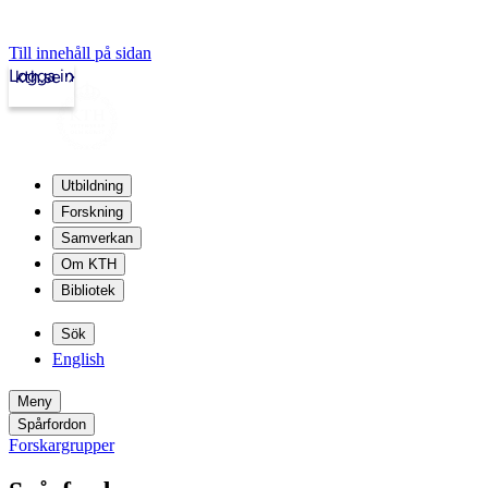
Till innehåll på sidan
Logga in
kth.se
Utbildning
Forskning
Samverkan
Om KTH
Bibliotek
Sök
English
Meny
Spårfordon
Forskargrupper