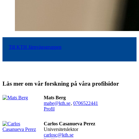
Till KTH Järnvägsgruppen
Läs mer om vår forskning på våra profilsidor
Mats Berg
mabe@kth.se
,
0706522441
Profil
Carlos Casanueva Perez
universitetslektor
carlosc@kth.se