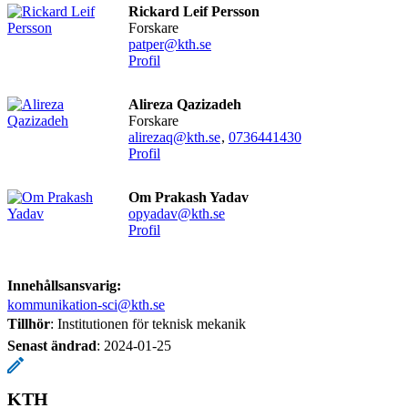
Rickard Leif Persson
forskare
patper@kth.se
Profil
Alireza Qazizadeh
forskare
alirezaq@kth.se
,
0736441430
Profil
Om Prakash Yadav
opyadav@kth.se
Profil
Innehållsansvarig:
kommunikation-sci@kth.se
Tillhör
: Institutionen för teknisk mekanik
Senast ändrad
:
2024-01-25
KTH