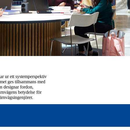
ar ur ett systemperspektiv
ammet ges tillsammans med
an designar fordon,
ärnvägens betydelse för
järnvägsingenjörer.