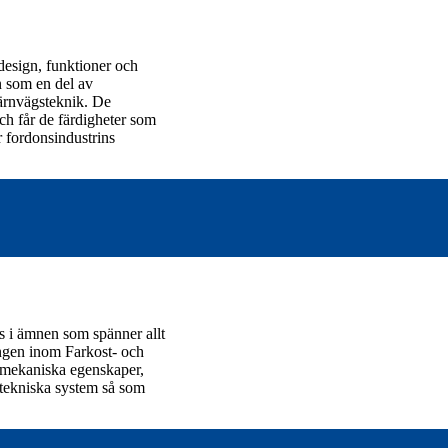
design, funktioner och
n som en del av
järnvägsteknik. De
ch får de färdigheter som
r fordonsindustrins
s i ämnen som spänner allt
ningen inom Farkost- och
romekaniska egenskaper,
 tekniska system så som