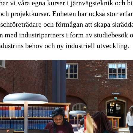
ar vi våra egna kurser i järnvägsteknik och bid
h projektkurser. Enheten har också stor erfare
schföreträdare och förmågan att skapa skrädda
med industripartners i form av studiebesök o
dustrins behov och ny industriell utveckling.