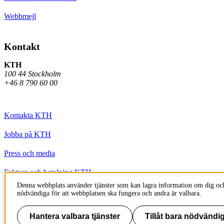
Webbmejl
Kontakt
KTH
100 44 Stockholm
+46 8 790 60 00
Kontakta KTH
Jobba på KTH
Press och media
Faktura och betalning KTH
Denna webbplats använder tjänster som kan lagra information om dig och
Om KTH:s webbplatser
nödvändiga för att webbplatsen ska fungera och andra är valbara.
Tillgänglighetsredogörelse
Hantera valbara tjänster
Tillåt bara nödvändig