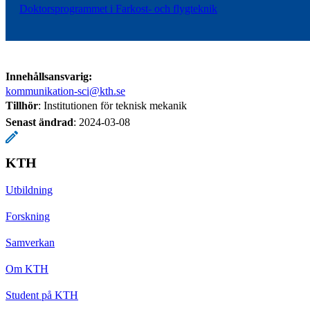
Doktorsprogrammet i Farkost- och flygteknik
Innehållsansvarig:
kommunikation-sci@kth.se
Tillhör
: Institutionen för teknisk mekanik
Senast ändrad
:
2024-03-08
KTH
Utbildning
Forskning
Samverkan
Om KTH
Student på KTH