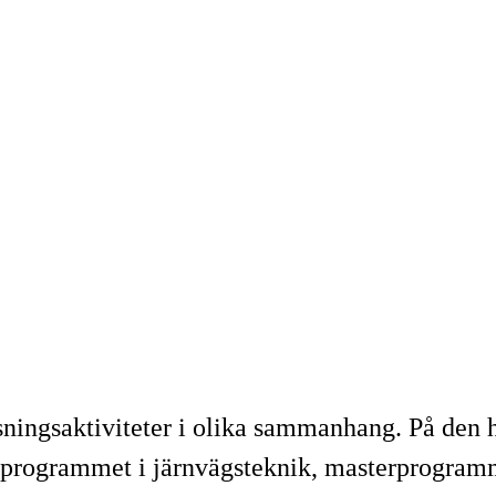
sningsaktiviteter i olika sammanhang. På den h
erprogrammet i järnvägsteknik, masterprogram