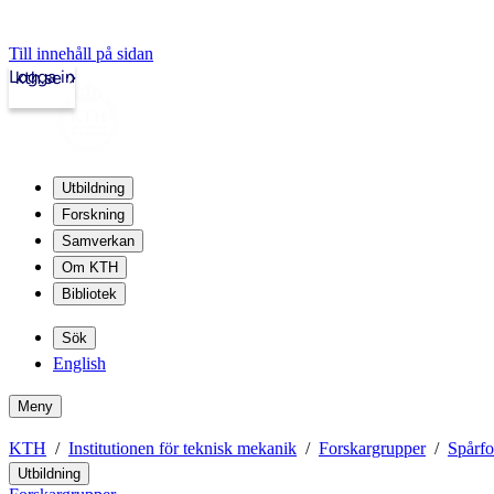
Till innehåll på sidan
Logga in
kth.se
Utbildning
Forskning
Samverkan
Om KTH
Bibliotek
Sök
English
Meny
KTH
Institutionen för teknisk mekanik
Forskargrupper
Spårf
Utbildning