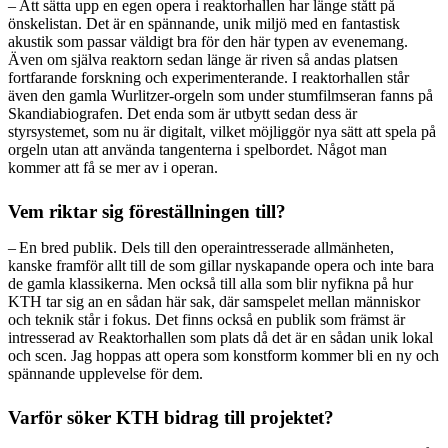
– Att sätta upp en egen opera i reaktorhallen har länge stått på
önskelistan. Det är en spännande, unik miljö med en fantastisk
akustik som passar väldigt bra för den här typen av evenemang.
Även om själva reaktorn sedan länge är riven så andas platsen
fortfarande forskning och experimenterande. I reaktorhallen står
även den gamla Wurlitzer-orgeln som under stumfilmseran fanns på
Skandiabiografen. Det enda som är utbytt sedan dess är
styrsystemet, som nu är digitalt, vilket möjliggör nya sätt att spela på
orgeln utan att använda tangenterna i spelbordet. Något man
kommer att få se mer av i operan.
Vem riktar sig föreställningen till?
– En bred publik. Dels till den operaintresserade allmänheten,
kanske framför allt till de som gillar nyskapande opera och inte bara
de gamla klassikerna. Men också till alla som blir nyfikna på hur
KTH tar sig an en sådan här sak, där samspelet mellan människor
och teknik står i fokus. Det finns också en publik som främst är
intresserad av Reaktorhallen som plats då det är en sådan unik lokal
och scen. Jag hoppas att opera som konstform kommer bli en ny och
spännande upplevelse för dem.
Varför söker KTH bidrag till projektet?