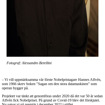
Fotograf: Alessandro Berellini
– Vi vill uppmärksamma vår förste Nobelpristagare Hannes Alfvén,
som 1966 skrev boken "Sagan om den stora datamaskinen" som
operan bygger på.
Projektet var tänkt att genomföras under 2020 då det var 50 år sedan
Alfvén fick Nobelpriset. På grund av Covid-19 blev det förskjutet.
Nu satsar vi på premiär i december 2022 i stället.