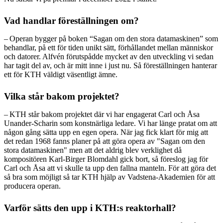
Vad handlar föreställningen om?
– Operan bygger på boken “Sagan om den stora datamaskinen” som
behandlar, på ett för tiden unikt sätt, förhållandet mellan människor
och datorer. Alfvén förutspådde mycket av den utveckling vi sedan
har tagit del av, och är mitt inne i just nu. Så föreställningen hanterar
ett för KTH väldigt väsentligt ämne.
Vilka står bakom projektet?
– KTH står bakom projektet där vi har engagerat Carl och Åsa
Unander-Scharin som konstnärliga ledare. Vi har länge pratat om att
någon gång sätta upp en egen opera. När jag fick klart för mig att
det redan 1968 fanns planer på att göra opera av "Sagan om den
stora datamaskinen" men att det aldrig blev verklighet då
kompositören Karl-Birger Blomdahl gick bort, så föreslog jag för
Carl och Åsa att vi skulle ta upp den fallna manteln. För att göra det
så bra som möjligt så tar KTH hjälp av Vadstena-Akademien för att
producera operan.
Varför sätts den upp i KTH:s reaktorhall?