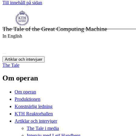
Till innehåll på sidan
The Tale of the Great Computing Machine
In English
Artiklar och intervjuer
The Tale
Om operan
Om operan
Produktionen
Konstnärlig ledning
KTH Reaktorhallen
Artiklar och intervjuer
The Tale i media
Intervju med Leif Handberg