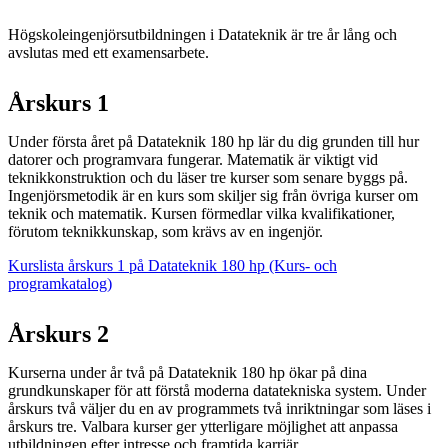
Högskoleingenjörsutbildningen i Datateknik är tre år lång och
avslutas med ett examensarbete.
Årskurs 1
Under första året på Datateknik 180 hp lär du dig grunden till hur
datorer och programvara fungerar. Matematik är viktigt vid
teknikkonstruktion och du läser tre kurser som senare byggs på.
Ingenjörsmetodik är en kurs som skiljer sig från övriga kurser om
teknik och matematik. Kursen förmedlar vilka kvalifikationer,
förutom teknikkunskap, som krävs av en ingenjör.
Kurslista årskurs 1 på Datateknik 180 hp (Kurs- och
programkatalog)
Årskurs 2
Kurserna under år två på Datateknik 180 hp ökar på dina
grundkunskaper för att förstå moderna datatekniska system. Under
årskurs två väljer du en av programmets två inriktningar som läses i
årskurs tre. Valbara kurser ger ytterligare möjlighet att anpassa
utbildningen efter intresse och framtida karriär.