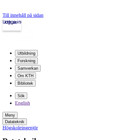
Till innehåll på sidan
Logga in
kth.se
Utbildning
Forskning
Samverkan
Om KTH
Bibliotek
Sök
English
Meny
Datateknik
Högskoleingenjör