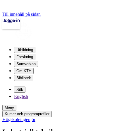
Till innehåll på sidan
Logga in
kth.se
Utbildning
Forskning
Samverkan
Om KTH
Bibliotek
Sök
English
Meny
Kurser och programprofiler
Högskoleingenjör