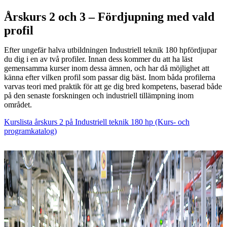
Årskurs 2 och 3 – Fördjupning med vald
profil
Efter ungefär halva utbildningen Industriell teknik 180 hpfördjupar
du dig i en av två profiler. Innan dess kommer du att ha läst
gemensamma kurser inom dessa ämnen, och har då möjlighet att
känna efter vilken profil som passar dig bäst. Inom båda profilerna
varvas teori med praktik för att ge dig bred kompetens, baserad både
på den senaste forskningen och industriell tillämpning inom
området.
Kurslista årskurs 2 på Industriell teknik 180 hp (Kurs- och
programkatalog)