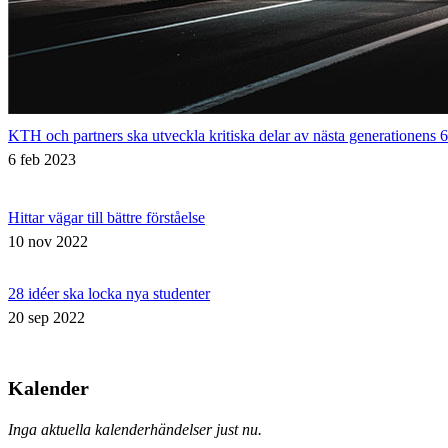
KTH och partners ska utveckla kritiska delar av nästa generationens 
6 feb 2023
Hittar vägar till bättre förståelse
10 nov 2022
28 idéer ska locka nya studenter
20 sep 2022
Kalender
Inga aktuella kalenderhändelser just nu.