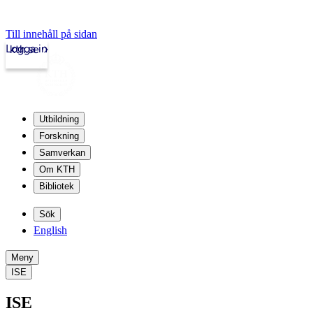
Till innehåll på sidan
Logga in
kth.se
Utbildning
Forskning
Samverkan
Om KTH
Bibliotek
Sök
English
Meny
ISE
ISE