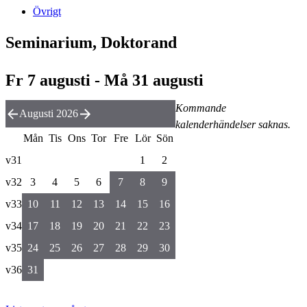
Övrigt
Seminarium, Doktorand
Fr 7 augusti - Må 31 augusti
Kommande
Augusti 2026
kalenderhändelser saknas.
Mån
Tis
Ons
Tor
Fre
Lör
Sön
v31
1
2
v32
3
4
5
6
7
8
9
v33
10
11
12
13
14
15
16
v34
17
18
19
20
21
22
23
v35
24
25
26
27
28
29
30
v36
31