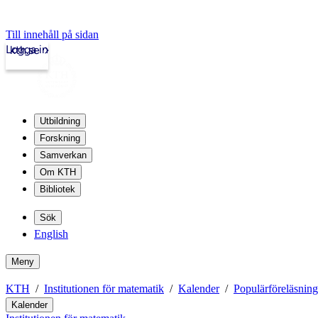
Till innehåll på sidan
Logga in
kth.se
Utbildning
Forskning
Samverkan
Om KTH
Bibliotek
Sök
English
Meny
KTH
Institutionen för matematik
Kalender
Populärföreläsning
Kalender