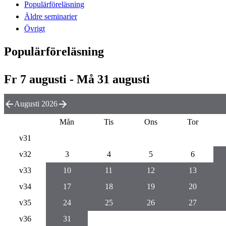
Populärföreläsning
Äldre seminarier
Övrigt
Populärföreläsning
Fr 7 augusti - Må 31 augusti
Augusti 2026
Mån
Tis
Ons
Tor
v31
v32
3
4
5
6
v33
10
11
12
13
v34
17
18
19
20
v35
24
25
26
27
v36
31