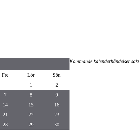
Kommande kalenderhändelser sak
Fre
Lör
Sön
1
2
7
8
9
14
15
16
21
22
23
28
29
30