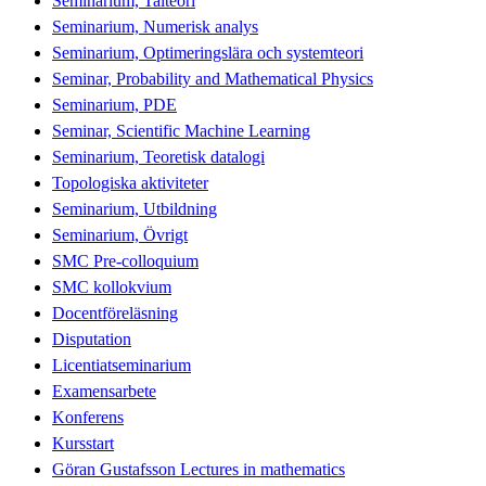
Seminarium, Talteori
Seminarium, Numerisk analys
Seminarium, Optimeringslära och systemteori
Seminar, Probability and Mathematical Physics
Seminarium, PDE
Seminar, Scientific Machine Learning
Seminarium, Teoretisk datalogi
Topologiska aktiviteter
Seminarium, Utbildning
Seminarium, Övrigt
SMC Pre-colloquium
SMC kollokvium
Docentföreläsning
Disputation
Licentiatseminarium
Examensarbete
Konferens
Kursstart
Göran Gustafsson Lectures in mathematics