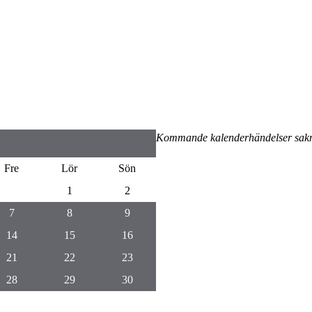
Kommande kalenderhändelser sak
Fre
Lör
Sön
1
2
7
8
9
14
15
16
21
22
23
28
29
30