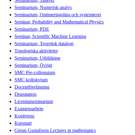
Seminarium, Talteori
Seminarium, Numerisk analys
Seminarium, Optimeringslära och systemteori
Seminar, Probability and Mathematical Physics
Seminarium, PDE
Seminar, Scientific Machine Learning
Seminarium, Teoretisk datalogi
Topologiska aktiviteter
Seminarium, Utbildning
Seminarium, Övrigt
SMC Pre-colloquium
SMC kollokvium
Docentföreläsning
Disputation
Licentiatseminarium
Examensarbete
Konferens
Kursstart
Göran Gustafsson Lectures in mathematics