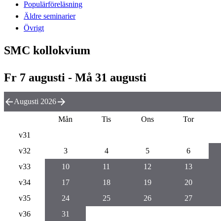
Populärföreläsning
Äldre seminarier
Övrigt
SMC kollokvium
Fr 7 augusti - Må 31 augusti
Augusti 2026
Mån
Tis
Ons
Tor
v31
v32
3
4
5
6
v33
10
11
12
13
v34
17
18
19
20
v35
24
25
26
27
v36
31