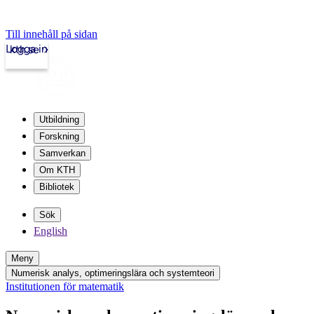
Till innehåll på sidan
Logga in
kth.se
Utbildning
Forskning
Samverkan
Om KTH
Bibliotek
Sök
English
Meny
Numerisk analys, optimeringslära och systemteori
Institutionen för matematik