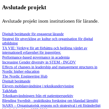
Avslutade projekt
Avslutade projekt inom institutionen för lärande.
Digitalt berättande för engagerat lärande
Strategi för utveckling av kultur och organisation för digital
utbildning
TA VIE: Verktyg för att förbättra och bedöma värdet av
internationell erfarenhet för ingenjörer.
Performance-based governance in academia
Increasing Gender diversity in STEM - INGDV
Effects of changes in leadership and management structures in
Nordic higher education
The Nordic Engineering Hub
Digitalt berättande
Elevers mobilanvändning i teknikundervisning
TalkMath
Teknikanvändningen från ett patientperspektiv
Blending Swedish - praktiknära forskning om blandad lärmiljö
StARS – Organisatorisk respons och strategival i ett föränderligt