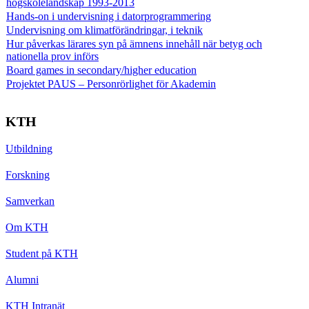
högskolelandskap 1993-2013
Hands-on i undervisning i datorprogrammering
Undervisning om klimatförändringar, i teknik
Hur påverkas lärares syn på ämnens innehåll när betyg och
nationella prov införs
Board games in secondary/higher education
Projektet PAUS – Personrörlighet för Akademin
KTH
Utbildning
Forskning
Samverkan
Om KTH
Student på KTH
Alumni
KTH Intranät