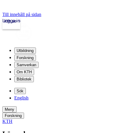
Till innehåll på sidan
Logga in
kth.se
Utbildning
Forskning
Samverkan
Om KTH
Bibliotek
Sök
English
Meny
Forskning
KTH