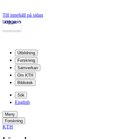
Till innehåll på sidan
Logga in
kth.se
Utbildning
Forskning
Samverkan
Om KTH
Bibliotek
Sök
English
Meny
Forskning
KTH