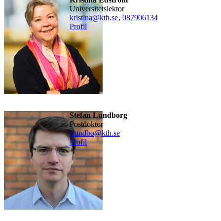
universitetslektor
kristina@kth.se
,
08790
6134
Profil
Stefan Lundborg
postdoktor
slundbo@kth.se
Profil