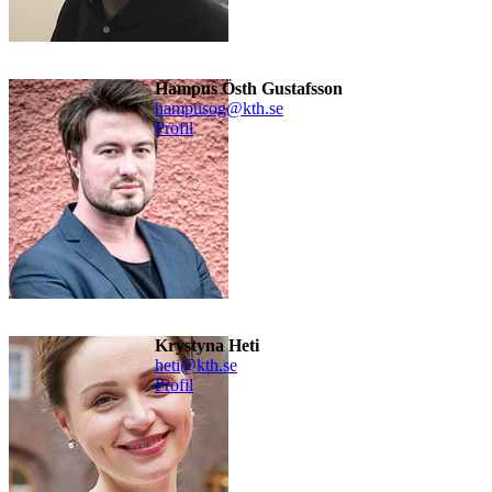
Hampus Östh Gustafsson
hampusog@kth.se
Profil
Krystyna Heti
heti@kth.se
Profil