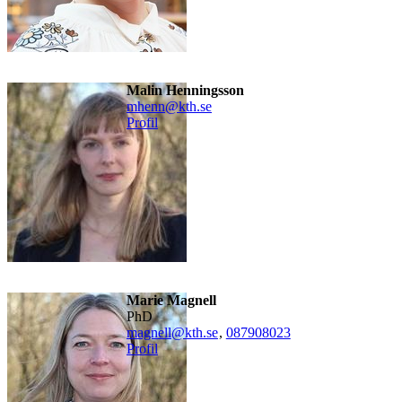
Malin Henningsson
mhenn@kth.se
Profil
Marie Magnell
PhD
magnell@kth.se
,
08790
8023
Profil