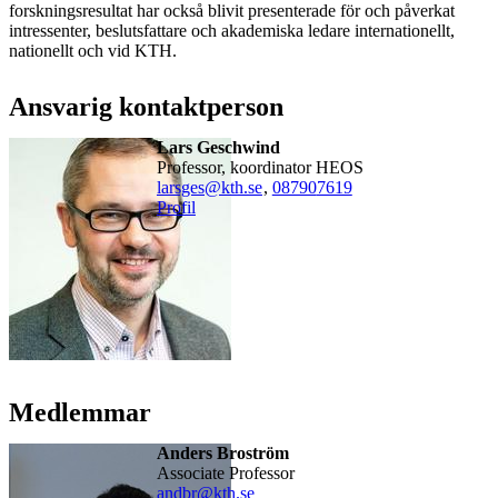
forskningsresultat har också blivit presenterade för och påverkat
intressenter, beslutsfattare och akademiska ledare internationellt,
nationellt och vid KTH.
Ansvarig kontaktperson
Lars Geschwind
Professor, koordinator HEOS
larsges@kth.se
,
08790
7619
Profil
Medlemmar
Anders Broström
Associate Professor
andbr@kth.se