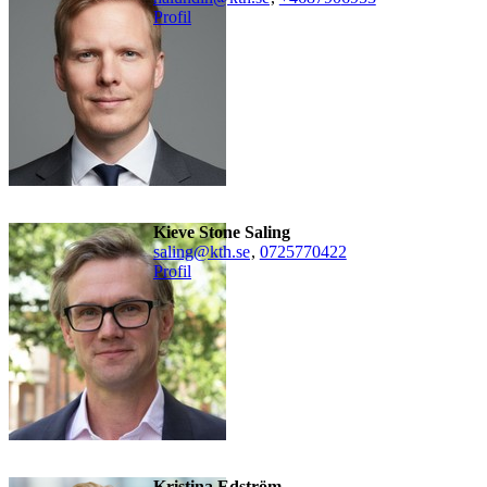
Profil
Kieve Stone Saling
saling@kth.se
,
0725770422
Profil
Kristina Edström