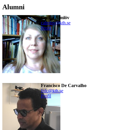
Alumni
Cecilia Almlöv
calmlov@kth.se
Profil
Francisco De Carvalho
frdc@kth.se
Profil