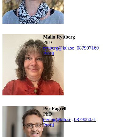
Malin Ryttberg
PhD
ryttberg@kth.se
,
08790
7160
Profil
Per Fagrell
PhD
perfag@kth.se
,
08790
6021
Profil