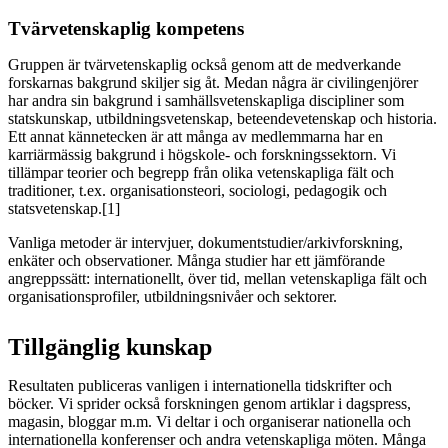
Tvärvetenskaplig kompetens
Gruppen är tvärvetenskaplig också genom att de medverkande
forskarnas bakgrund skiljer sig åt. Medan några är civilingenjörer
har andra sin bakgrund i samhällsvetenskapliga discipliner som
statskunskap, utbildningsvetenskap, beteendevetenskap och historia.
Ett annat kännetecken är att många av medlemmarna har en
karriärmässig bakgrund i högskole- och forskningssektorn. Vi
tillämpar teorier och begrepp från olika vetenskapliga fält och
traditioner, t.ex. organisationsteori, sociologi, pedagogik och
statsvetenskap.[1]
Vanliga metoder är intervjuer, dokumentstudier/arkivforskning,
enkäter och observationer. Många studier har ett jämförande
angreppssätt: internationellt, över tid, mellan vetenskapliga fält och
organisationsprofiler, utbildningsnivåer och sektorer.
Tillgänglig kunskap
Resultaten publiceras vanligen i internationella tidskrifter och
böcker. Vi sprider också forskningen genom artiklar i dagspress,
magasin, bloggar m.m. Vi deltar i och organiserar nationella och
internationella konferenser och andra vetenskapliga möten. Många