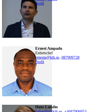
Profil
Ernest Ampadu
enhetschef
ernesta@kth.se
,
08790
9728
Profil
Hans Lundin
halundin@kth.se
,
+468790
6953