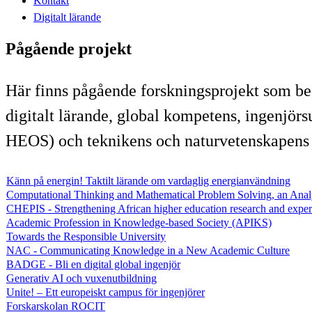
Kontakt
Digitalt lärande
Pågående projekt
Här finns pågående forskningsprojekt som be
digitalt lärande, global kompetens, ingenjörs
HEOS) och teknikens och naturvetenskapens 
Känn på energin! Taktilt lärande om vardaglig energianvändning
Computational Thinking and Mathematical Problem Solving, an Anal
CHEPIS - Strengthening African higher education research and exper
Academic Profession in Knowledge-based Society (APIKS)
Towards the Responsible University
NAC - Communicating Knowledge in a New Academic Culture
BADGE - Bli en digital global ingenjör
Generativ AI och vuxenutbildning
Unite! – Ett europeiskt campus för ingenjörer
Forskarskolan ROCIT