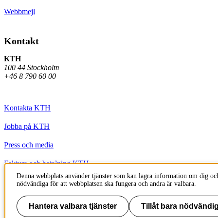
Webbmejl
Kontakt
KTH
100 44 Stockholm
+46 8 790 60 00
Kontakta KTH
Jobba på KTH
Press och media
Faktura och betalning KTH
Denna webbplats använder tjänster som kan lagra information om dig och
Om KTH:s webbplatser
nödvändiga för att webbplatsen ska fungera och andra är valbara.
Tillgänglighetsredogörelse
Hantera valbara tjänster
Tillåt bara nödvändig