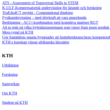
ATS - Assessment of Transversal Skills in STEM
K-ULF-Kompensatorisk undervisning för lärande och forskning
TeaEdu4CT projekt - Computational thinking
Fysikundervisning – med drivkraft att vara annorlunda
Bedömning - ACJ i kombination med kognitiva matriser RGT
Att ta reda på vilka hybridarrangemang som växer fram inom nordisk
Mera rymd på KTH
Gör framtidens smarta byggnader att fastighetsbranschens kompetens
KTH:s kunskap vässar afrikanska lärosäten
KTH
Utbildning
Forskning
Samverkan
Om KTH
Student på KTH