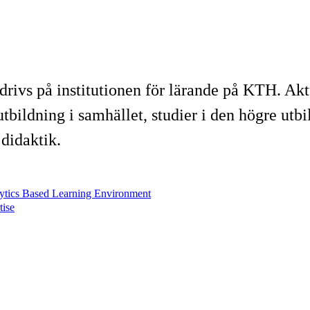
drivs på institutionen för lärande på KTH. Ak
utbildning i samhället, studier i den högre ut
didaktik.
ytics Based Learning Environment
tise