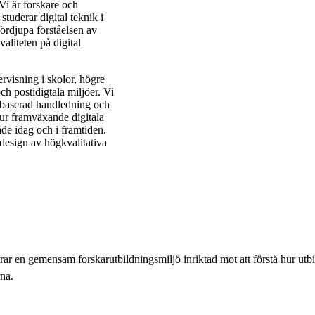
Vi är forskare och
uderar digital teknik i
fördjupa förståelsen av
valiteten på digital
rvisning i skolor, högre
h postidigtala miljöer. Vi
nätbaserad handledning och
hur framväxande digitala
åde idag och i framtiden.
design av högkvalitativa
 en gemensam forskarutbildningsmiljö inriktad mot att förstå hur utbil
rna.