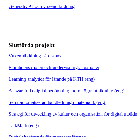
Generativ AI och vuxenutbildning
Slutförda projekt
Vuxenutbildning på distans
Framtidens möten och undervisningssituationer
Learning analytics för lärande på KTH (eng)
Ansvarsfulla digital bedömning inom högre utbildning (eng)
Semi-automatiserad handledning i matematik (eng)
Strategi för utveckling av kultur och organisation för digital utbild
TalkMath (eng)