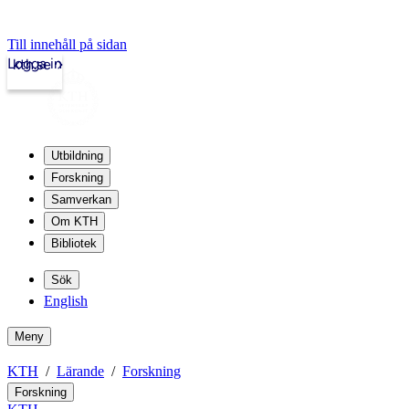
Till innehåll på sidan
Logga in
kth.se
Utbildning
Forskning
Samverkan
Om KTH
Bibliotek
Sök
English
Meny
KTH
Lärande
Forskning
Forskning