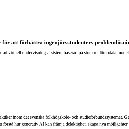
r för att förbättra ingenjörsstudenters problemlösni
ankrad virtuell undervisningsassistent baserad på stora multimodala mode
aktiker inom det svenska folkhögskole- och studieförbundssystemet. Gen
att förstå hur generativ AI kan främja delaktighet, skapa nya möjligehter