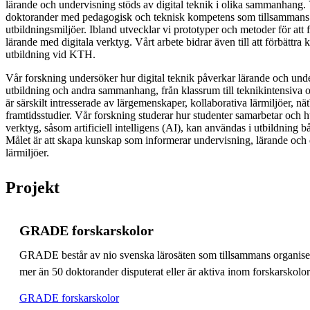
lärande och undervisning stöds av digital teknik i olika sammanhang. 
doktorander med pedagogisk och teknisk kompetens som tillsammans st
utbildningsmiljöer. Ibland utvecklar vi prototyper och metoder för att 
lärande med digitala verktyg. Vårt arbete bidrar även till att förbättra k
utbildning vid KTH.
Vår forskning undersöker hur digital teknik påverkar lärande och unde
utbildning och andra sammanhang, från klassrum till teknikintensiva oc
är särskilt intresserade av lärgemenskaper, kollaborativa lärmiljöer, 
framtidsstudier. Vår forskning studerar hur studenter samarbetar och 
verktyg, såsom artificiell intelligens (AI), kan användas i utbildning b
Målet är att skapa kunskap som informerar undervisning, lärande och 
lärmiljöer.
Projekt
GRADE forskarskolor
GRADE består av nio svenska lärosäten som tillsammans organiserar
mer än 50 doktorander disputerat eller är aktiva inom forskarskolo
GRADE forskarskolor