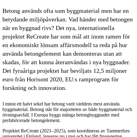
Betong används ofta som byggmaterial men har en
betydande miljöpåverkan. Vad händer med betongen
när en byggnad rivs? Det nya, internationella
projektet ReCreate har som mål att inom ramen för
en ekonomiskt lönsam affärsmodell ta reda på hur
använda betongelement kan demonteras utan att
skadas, för att kunna återanvändas i nya byggnader.
Det fyraåriga projektet har beviljats 12,5 miljoner
euro från Horisont 2020, EU:s ramprogram för
forskning och innovation.
I minst ett halvt sekel har betong varit världens mest använda
byggmaterial. Betong står för majoriteten av både byggmaterial och
rivningsavfall. I Europa byggs många betongbyggnader med
prefabricerade betongelement.
Projektet ReCreate (2021–2025), som koordineras av Tammerfors
universitet i Finland, lanseras nu i maj och har fått finansiering