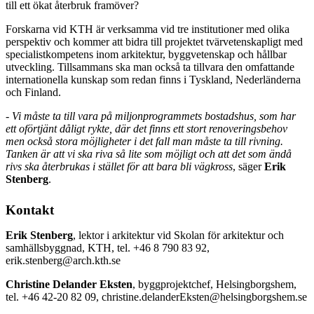
till ett ökat återbruk framöver?
Forskarna vid KTH är verksamma vid tre institutioner med olika
perspektiv och kommer att bidra till projektet tvärvetenskapligt med
specialistkompetens inom arkitektur, byggvetenskap och hållbar
utveckling. Tillsammans ska man också ta tillvara den omfattande
internationella kunskap som redan finns i Tyskland, Nederländerna
och Finland.
-
Vi måste ta till vara på miljonprogrammets bostadshus, som har
ett oförtjänt dåligt rykte, där det finns ett stort renoveringsbehov
men också stora möjligheter i det fall man måste ta till rivning.
Tanken är att vi ska riva så lite som möjligt och att det som ändå
rivs ska återbrukas i stället för att bara bli vägkross
, säger
Erik
Stenberg
.
Kontakt
Erik Stenberg
, lektor i arkitektur vid Skolan för arkitektur och
samhällsbyggnad, KTH, tel. +46 8 790 83 92,
erik.stenberg@arch.kth.se
Christine Delander Eksten
, byggprojektchef, Helsingborgshem,
tel. +46 42-20 82 09, christine.delanderEksten@helsingborgshem.se