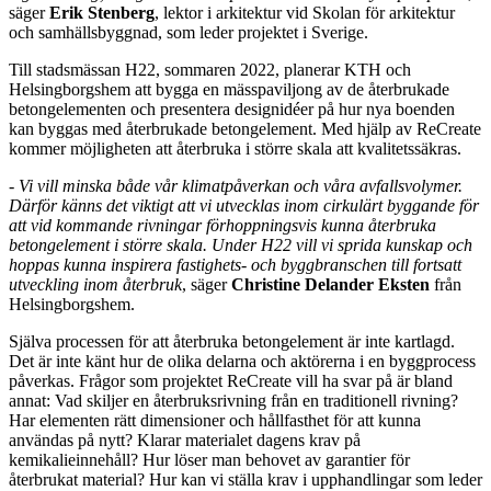
säger
Erik Stenberg
, lektor i arkitektur vid Skolan för arkitektur
och samhällsbyggnad, som leder projektet i Sverige.
Till stadsmässan H22, sommaren 2022, planerar KTH och
Helsingborgshem att bygga en mässpaviljong av de återbrukade
betongelementen och presentera designidéer på hur nya boenden
kan byggas med återbrukade betongelement. Med hjälp av ReCreate
kommer möjligheten att återbruka i större skala att kvalitetssäkras.
-
Vi vill minska både vår klimatpåverkan och våra avfallsvolymer.
Därför känns det viktigt att vi utvecklas inom cirkulärt byggande för
att vid kommande rivningar förhoppningsvis kunna återbruka
betongelement i större skala. Under H22 vill vi sprida kunskap och
hoppas kunna inspirera fastighets- och byggbranschen till fortsatt
utveckling inom återbruk
, säger
Christine Delander Eksten
från
Helsingborgshem.
Själva processen för att återbruka betongelement är inte kartlagd.
Det är inte känt hur de olika delarna och aktörerna i en byggprocess
påverkas. Frågor som projektet ReCreate vill ha svar på är bland
annat: Vad skiljer en återbruksrivning från en traditionell rivning?
Har elementen rätt dimensioner och hållfasthet för att kunna
användas på nytt? Klarar materialet dagens krav på
kemikalieinnehåll? Hur löser man behovet av garantier för
återbrukat material? Hur kan vi ställa krav i upphandlingar som leder