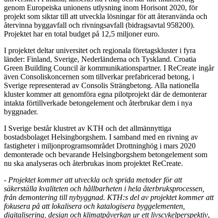
genom Europeiska unionens utlysning inom Horisont 2020, för
projekt som siktar till att utveckla lösningar för att återanvända och
återvinna byggavfall och rivningsavfall (bidragsavtal 958200).
Projektet har en total budget på 12,5 miljoner euro.
I projektet deltar universitet och regionala företagskluster i fyra
länder: Finland, Sverige, Nederländerna och Tyskland. Croatia
Green Building Council är kommunikationspartner. I ReCreate ingår
även Consoliskoncernen som tillverkar prefabricerad betong, i
Sverige representerad av Consolis Strängbetong. Alla nationella
kluster kommer att genomföra egna pilotprojekt där de demonterar
intakta förtillverkade betongelement och återbrukar dem i nya
byggnader.
I Sverige består klustret av KTH och det allmännyttiga
bostadsbolaget Helsingborgshem. I samband med en rivning av
fastigheter i miljonprogramsområdet Drottninghög i mars 2020
demonterade och bevarande Helsingborgshem betongelement som
nu ska analyseras och återbrukas inom projektet ReCreate.
-
Projektet kommer att utveckla och sprida metoder för att
säkerställa kvaliteten och hållbarheten i hela återbruksprocessen,
från demontering till nybyggnad. KTH:s del av projektet kommer att
fokusera på att lokalisera och katalogisera byggelementen,
digitalisering, design och klimatpåverkan ur ett livscykelperspektiv
,