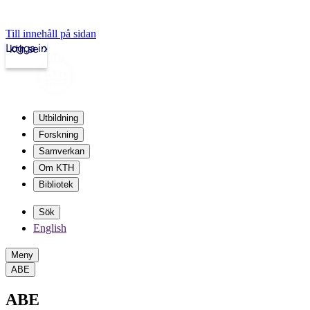
Till innehåll på sidan
Logga in
kth.se
Utbildning
Forskning
Samverkan
Om KTH
Bibliotek
Sök
English
Meny
ABE
ABE