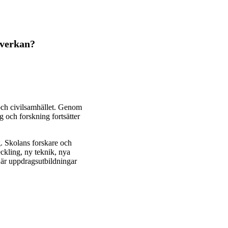
mverkan?
 och civilsamhället. Genom
g och forskning fortsätter
g. Skolans forskare och
eckling, ny teknik, nya
n är uppdragsutbildningar