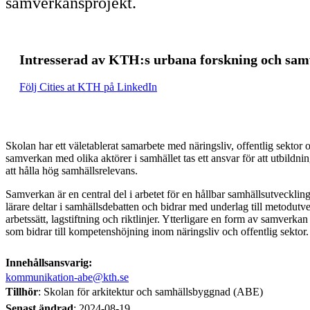
samverkansprojekt.
Intresserad av KTH:s urbana forskning och sa
Följ Cities at KTH på LinkedIn
Skolan har ett väletablerat samarbete med näringsliv, offentlig sektor
samverkan med olika aktörer i samhället tas ett ansvar för att utbildnin
att hålla hög samhällsrelevans.
Samverkan är en central del i arbetet för en hållbar samhällsutvecklin
lärare deltar i samhällsdebatten och bidrar med underlag till metodutv
arbetssätt, lagstiftning och riktlinjer. Ytterligare en form av samverka
som bidrar till kompetenshöjning inom näringsliv och offentlig sektor.
Innehållsansvarig:
kommunikation-abe@kth.se
Tillhör
: Skolan för arkitektur och samhällsbyggnad (ABE)
Senast ändrad
:
2024-08-19