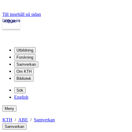
Till innehåll på sidan
Logga in
kth.se
Utbildning
Forskning
Samverkan
Om KTH
Bibliotek
Sök
English
Meny
KTH
ABE
Samverkan
Samverkan