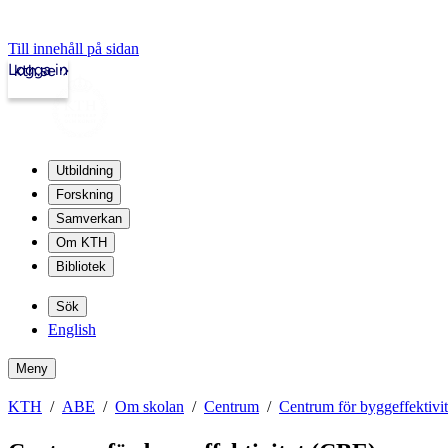
Till innehåll på sidan
Logga in
kth.se
Utbildning
Forskning
Samverkan
Om KTH
Bibliotek
Sök
English
Meny
KTH
ABE
Om skolan
Centrum
Centrum för byggeffektivi