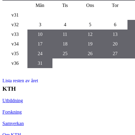
Mån
Tis
Ons
Tor
v31
v32
3
4
5
6
v33
10
11
12
13
v34
17
18
19
20
v35
24
25
26
27
v36
31
Lista resten av året
KTH
Utbildning
Forskning
Samverkan
Om KTH