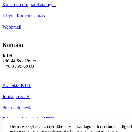
Kurs- och programkatalogen
Lärplattformen Canvas
Webbmejl
Kontakt
KTH
100 44 Stockholm
+46 8 790 60 00
Kontakta KTH
Jobba på KTH
Press och media
Faktura och betalning KTH
Denna webbplats använder tjänster som kan lagra information om dig och
Om KTH:s webbplatser
nödvändiga för att webbplatsen ska fungera och andra är valbara.