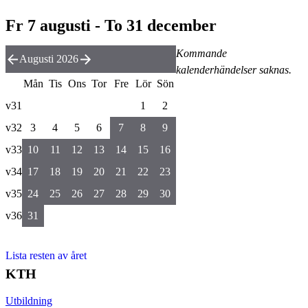
Fr 7 augusti - To 31 december
Kommande
Augusti 2026
kalenderhändelser saknas.
Mån
Tis
Ons
Tor
Fre
Lör
Sön
v31
1
2
v32
3
4
5
6
7
8
9
v33
10
11
12
13
14
15
16
v34
17
18
19
20
21
22
23
v35
24
25
26
27
28
29
30
v36
31
Lista resten av året
KTH
Utbildning