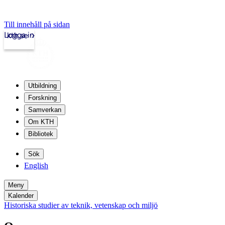
Till innehåll på sidan
Logga in
kth.se
Utbildning
Forskning
Samverkan
Om KTH
Bibliotek
Sök
English
Meny
Kalender
Historiska studier av teknik, vetenskap och miljö