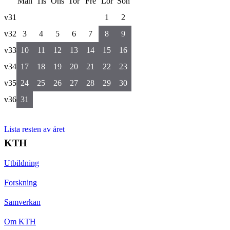
Mån
Tis
Ons
Tor
Fre
Lör
Sön
v31
1
2
v32
3
4
5
6
7
8
9
v33
10
11
12
13
14
15
16
v34
17
18
19
20
21
22
23
v35
24
25
26
27
28
29
30
v36
31
Lista resten av året
KTH
Utbildning
Forskning
Samverkan
Om KTH