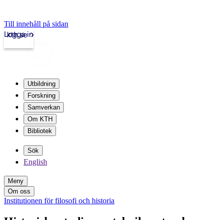
Till innehåll på sidan
Logga in
kth.se
Utbildning
Forskning
Samverkan
Om KTH
Bibliotek
Sök
English
Meny
Om oss
Institutionen för filosofi och historia