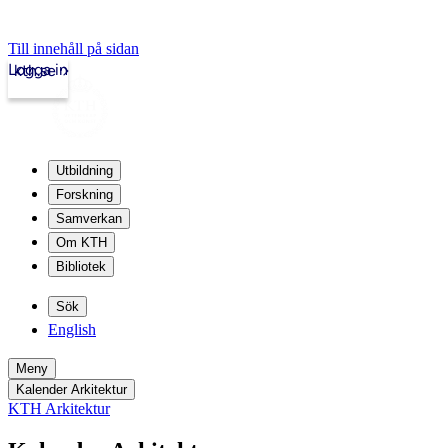
Till innehåll på sidan
Logga in
kth.se
Utbildning
Forskning
Samverkan
Om KTH
Bibliotek
Sök
English
Meny
Kalender Arkitektur
KTH Arkitektur