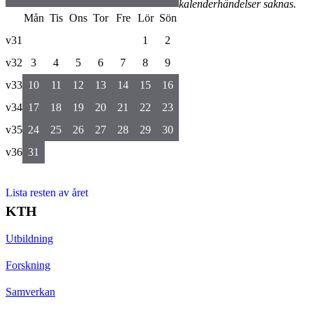
kalenderhändelser saknas.
Mån
Tis
Ons
Tor
Fre
Lör
Sön
v31
1
2
v32
3
4
5
6
7
8
9
v33
10
11
12
13
14
15
16
v34
17
18
19
20
21
22
23
v35
24
25
26
27
28
29
30
v36
31
Lista resten av året
KTH
Utbildning
Forskning
Samverkan