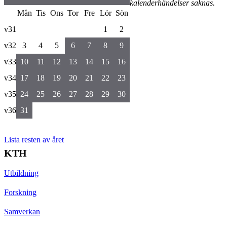
kalenderhändelser saknas.
Mån
Tis
Ons
Tor
Fre
Lör
Sön
v31
1
2
v32
3
4
5
6
7
8
9
v33
10
11
12
13
14
15
16
v34
17
18
19
20
21
22
23
v35
24
25
26
27
28
29
30
v36
31
Lista resten av året
KTH
Utbildning
Forskning
Samverkan