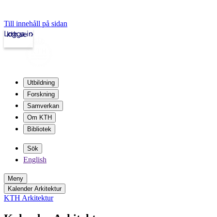
Till innehåll på sidan
Logga in
kth.se
Utbildning
Forskning
Samverkan
Om KTH
Bibliotek
Sök
English
Meny
Kalender Arkitektur
KTH Arkitektur