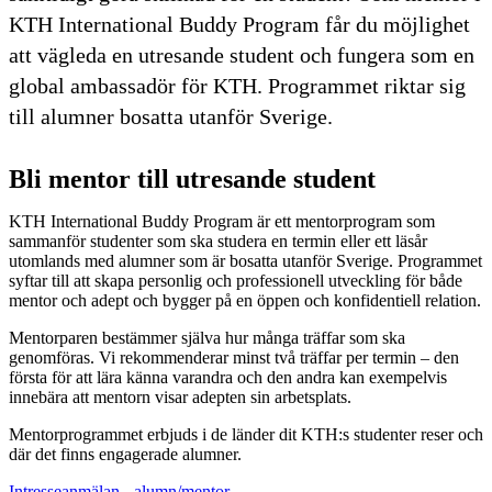
KTH International Buddy Program får du möjlighet
att vägleda en utresande student och fungera som en
global ambassadör för KTH. Programmet riktar sig
till alumner bosatta utanför Sverige.
Bli mentor till utresande student
KTH International Buddy Program är ett mentorprogram som
sammanför studenter som ska studera en termin eller ett läsår
utomlands med alumner som är bosatta utanför Sverige. Programmet
syftar till att skapa personlig och professionell utveckling för både
mentor och adept och bygger på en öppen och konfidentiell relation.
Mentorparen bestämmer själva hur många träffar som ska
genomföras. Vi rekommenderar minst två träffar per termin – den
första för att lära känna varandra och den andra kan exempelvis
innebära att mentorn visar adepten sin arbetsplats.
Mentorprogrammet erbjuds i de länder dit KTH:s studenter reser och
där det finns engagerade alumner.
Intresseanmälan - alumn/mentor