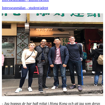
Intresseanmälan - student/adept
- Jag hoppas de har haft roligt i Hong Kong och att jag som deras