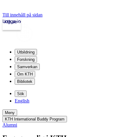
Till innehåll på sidan
Logga in
kth.se
Utbildning
Forskning
Samverkan
Om KTH
Bibliotek
Sök
English
Meny
KTH International Buddy Program
Alumni