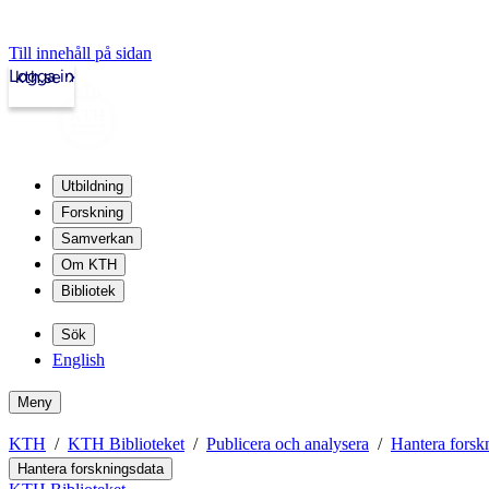
Till innehåll på sidan
Logga in
kth.se
Utbildning
Forskning
Samverkan
Om KTH
Bibliotek
Sök
English
Meny
KTH
KTH Biblioteket
Publicera och analysera
Hantera forsk
Hantera forskningsdata