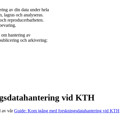
ering av din data under hela
n, lagras och analyseras.
n och reproducerbarheten.
bevaring.
n om hantering av
publicering och arkivering:
gsdatahantering vid KTH
l av vår
Guide: Kom igång med forskningsdatahantering vid KTH