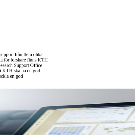
pport från flera olika
la för forskare finns KTH
esearch Support Office
att KTH ska ha en god
veckla en god