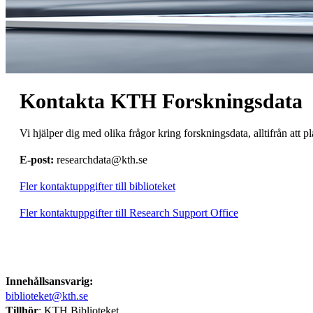
Kontakta KTH Forskningsdata
Vi hjälper dig med olika frågor kring forskningsdata, alltifrån att pl
E-post:
researchdata@kth.se
Fler kontaktuppgifter till biblioteket
Fler kontaktuppgifter till Research Support Office
Innehållsansvarig:
biblioteket@kth.se
Tillhör
: KTH Biblioteket