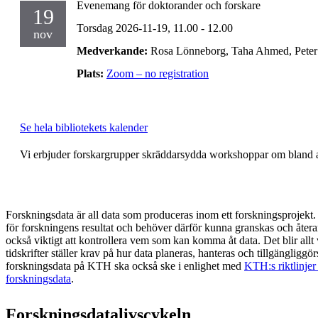
Evenemang för doktorander och forskare
19
Torsdag 2026-11-19,
11.00
- 12.00
nov
Medverkande:
Rosa Lönneborg, Taha Ahmed, Peter 
Plats:
Zoom – no registration
Se hela bibliotekets kalender
Vi erbjuder forskargrupper skräddarsydda workshoppar om bland 
Forskningsdata är all data som produceras inom ett forskningsprojekt. D
för forskningens resultat och behöver därför kunna granskas och återan
också viktigt att kontrollera vem som kan komma åt data. Det blir allt 
tidskrifter ställer krav på hur data planeras, hanteras och tillgängligg
forskningsdata på KTH ska också ske i enlighet med
KTH:s riktlinjer
forskningsdata
.
Forskningsdatalivscykeln