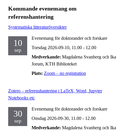
Kommande evenemang om
referenshantering
Systematiska litteraturöversikter
Evenemang för doktorander och forskare
10
Torsdag 2026-09-10,
11.00
- 12.00
sep
Medverkande:
Magdalena Svanberg och Ika
Jorum, KTH Biblioteket
Plats:
Zoom – no registration
Zotero – referenshantering i LaTeX, Word, Jupyter
Notebooks etc
Evenemang för doktorander och forskare
30
Onsdag 2026-09-30,
11.00
- 12.00
sep
Medverkande:
Magdalena Svanberg och Ika