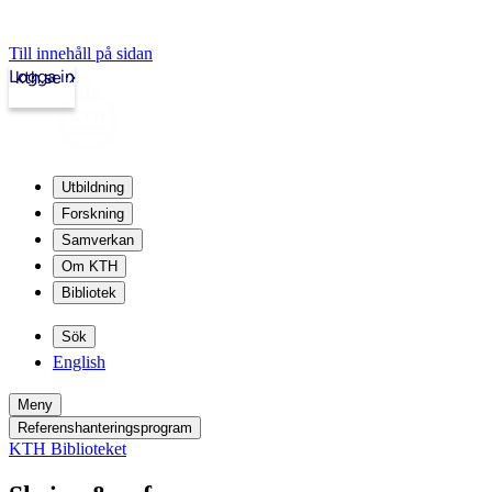
Till innehåll på sidan
Logga in
kth.se
Utbildning
Forskning
Samverkan
Om KTH
Bibliotek
Sök
English
Meny
Referenshanteringsprogram
KTH Biblioteket