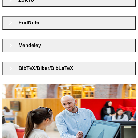
EndNote
Mendeley
BibTeX/Biber/BibLaTeX