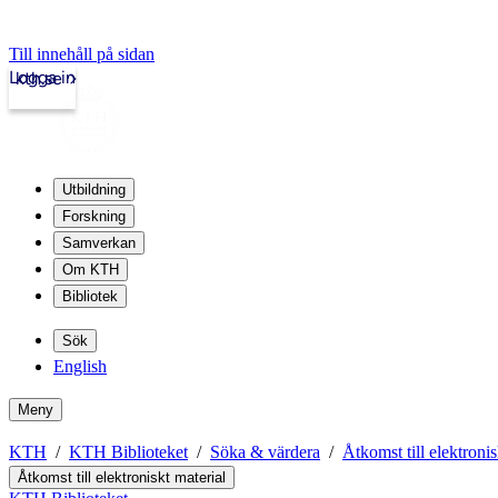
Till innehåll på sidan
Logga in
kth.se
Utbildning
Forskning
Samverkan
Om KTH
Bibliotek
Sök
English
Meny
KTH
KTH Biblioteket
Söka & värdera
Åtkomst till elektronis
Åtkomst till elektroniskt material