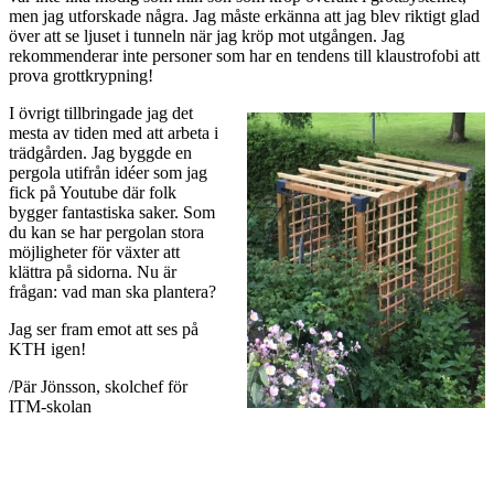
men jag utforskade några. Jag måste erkänna att jag blev riktigt glad
över att se ljuset i tunneln när jag kröp mot utgången. Jag
rekommenderar inte personer som har en tendens till klaustrofobi att
prova grottkrypning!
I övrigt tillbringade jag det
mesta av tiden med att arbeta i
trädgården. Jag byggde en
pergola utifrån idéer som jag
fick på Youtube där folk
bygger fantastiska saker. Som
du kan se har pergolan stora
möjligheter för växter att
klättra på sidorna. Nu är
frågan: vad man ska plantera?
Jag ser fram emot att ses på
KTH igen!
/Pär Jönsson, skolchef för
ITM-skolan