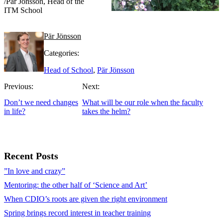
/Pär Jönsson, Head of the
ITM School
Pär Jönsson
Categories:
Head of School
,
Pär Jönsson
Previous:
Next:
Don’t we need changes
What will be our role when the faculty
in life?
takes the helm?
Recent Posts
”In love and crazy”
Mentoring: the other half of ‘Science and Art’
When CDIO’s roots are given the right environment
Spring brings record interest in teacher training