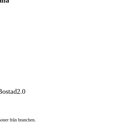
lla
Bostad2.0
oner från branchen.