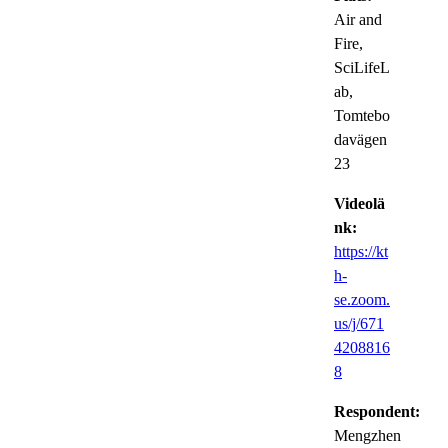
Air and
Fire,
SciLifeL
ab,
Tomtebo
davägen
23
Videolä
nk:
https://kt
h-
se.zoom.
us/j/671
4208816
8
Respondent:
Mengzhen