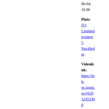
06-04,
10.00
Plats:
D3,
Lindsted
tsvägen
5,
Stockhol
m
Videolä
nk:
https://kt
h-
se.zoom.
us/j/629
3245330
0