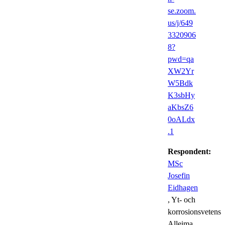
se.zoom.
us/j/649
3320906
8?
pwd=qa
XW2Yr
W5Bdk
K3sbHy
aKbsZ6
0oALdx
.1
Respondent:
MSc
Josefin
Eidhagen
, Yt- och
korrosionsvetensk
Alleima