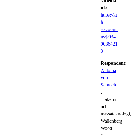
Videolä
nk:
https://kt
h-
se.zoom.
us/j/634
9036421
3
Respondent:
Antonia
von
Schreeb
,
Träkemi
och
massateknologi,
Wallenberg
Wood