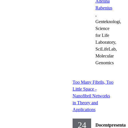
Adelina
Rabenius
,
Genteknologi,
Science
for Life
Laboratory,
SciLifeLab,
Molecular
Genomics
Too Many Fibrils, Too
Little Space -
Nanofibril Networks
in Theory and
Applications
24
Docentpresentat