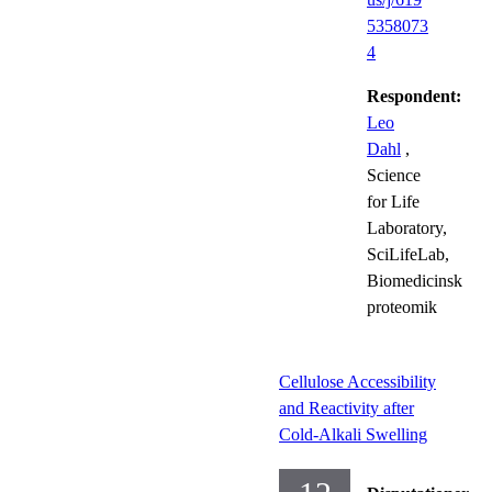
5358073
4
Respondent:
Leo
Dahl
,
Science
for Life
Laboratory,
SciLifeLab,
Biomedicinsk
proteomik
Cellulose Accessibility
and Reactivity after
Cold-Alkali Swelling