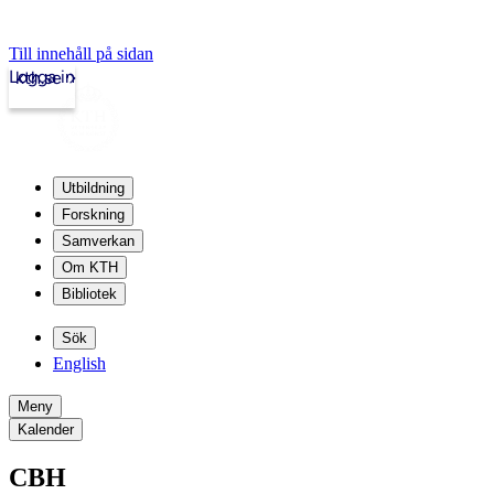
Till innehåll på sidan
Logga in
kth.se
Utbildning
Forskning
Samverkan
Om KTH
Bibliotek
Sök
English
Meny
Kalender
CBH