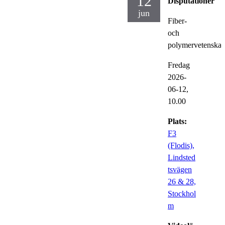
12
Disputationer
jun
Fiber-
och
polymervetenska
Fredag
2026-
06-12,
10.00
Plats:
F3
(Flodis),
Lindsted
tsvägen
26 & 28,
Stockhol
m