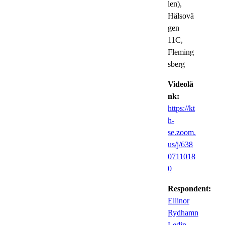
len),
Hälsovä
gen
11C,
Fleming
sberg
Videolä
nk:
https://kt
h-
se.zoom.
us/j/638
0711018
0
Respondent:
Ellinor
Rydhamn
Ledin
,