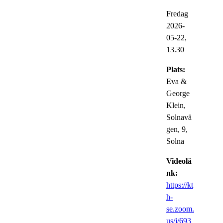
Fredag
2026-
05-22,
13.30
Plats:
Eva &
George
Klein,
Solnavä
gen, 9,
Solna
Videolä
nk:
https://kt
h-
se.zoom.
us/j/693