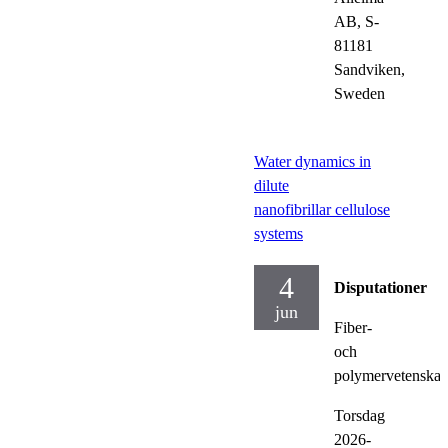
AB, S-
81181
Sandviken,
Sweden
Water dynamics in
dilute
nanofibrillar cellulose
systems
4
Disputationer
jun
Fiber-
och
polymervetenska
Torsdag
2026-