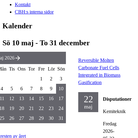
Kontakt
CBH:s interna sidor
Kalender
Sö 10 maj - To 31 december
aj 2026
Reversible Molten
Carbonate Fuel Cells
Mån
Tis
Ons
Tor
Fre
Lör
Sön
Integrated in Biomass
1
2
3
Gasification
4
5
6
7
8
9
10
22
11
12
13
14
15
16
17
Disputationer
maj
18
19
20
21
22
23
24
Kemiteknik
25
26
27
28
29
30
31
Fredag
2026-
 resten av året