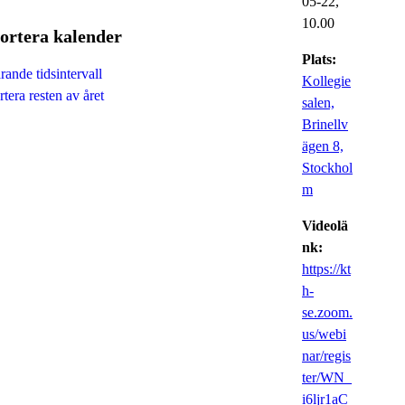
05-22,
10.00
ortera kalender
Plats:
ande tidsintervall
Kollegie
tera resten av året
salen,
Brinellv
ägen 8,
Stockhol
m
Videolä
nk:
https://kt
h-
se.zoom.
us/webi
nar/regis
ter/WN_
i6ljr1aC