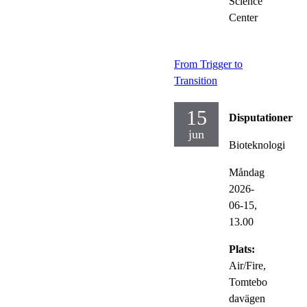
Science
Center
From Trigger to
Transition
15
Disputationer
jun
Bioteknologi
Måndag
2026-
06-15,
13.00
Plats:
Air/Fire,
Tomtebo
davägen