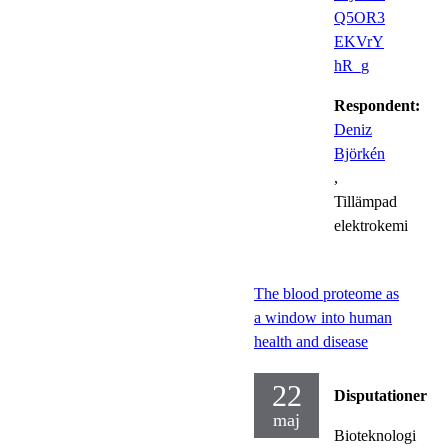
Q5OR3
EKVrY
hR_g
Respondent:
Deniz
Björkén
,
Tillämpad
elektrokemi
The blood proteome as
a window into human
health and disease
22
Disputationer
maj
Bioteknologi