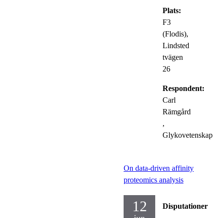
Plats:
F3
(Flodis),
Lindsted
tvägen
26
Respondent:
Carl
Rämgård
,
Glykovetenskap
On data-driven affinity
proteomics analysis
12
Disputationer