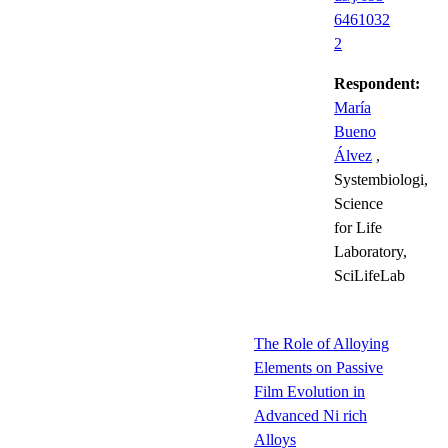
6461032
2
Respondent:
María
Bueno
Álvez
,
Systembiologi,
Science
for Life
Laboratory,
SciLifeLab
The Role of Alloying
Elements on Passive
Film Evolution in
Advanced Ni rich
Alloys