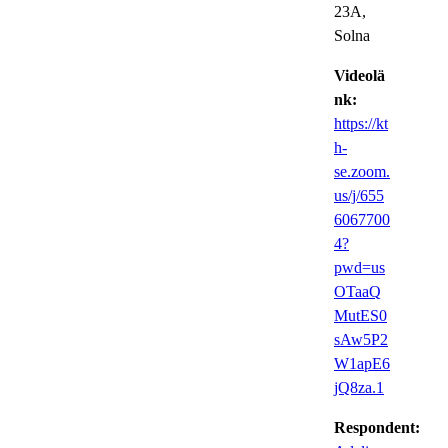
23A,
Solna
Videolä
nk:
https://kt
h-
se.zoom.
us/j/655
6067700
4?
pwd=us
OTaaQ
MutES0
sAw5P2
W1apE6
jQ8za.1
Respondent: