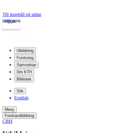
Till innehåll på sidan
Logga in
kth.se
Utbildning
Forskning
Samverkan
Om KTH
Bibliotek
Sök
English
Meny
Forskarutbildning
CBH