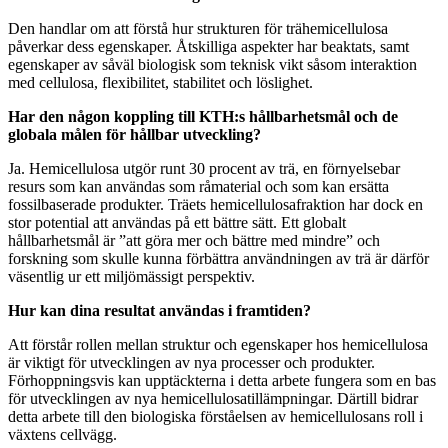
Den handlar om att förstå hur strukturen för trähemicellulosa
påverkar dess egenskaper. Åtskilliga aspekter har beaktats, samt
egenskaper av såväl biologisk som teknisk vikt såsom interaktion
med cellulosa, flexibilitet, stabilitet och löslighet.
Har den någon koppling till KTH:s hållbarhetsmål och de
globala målen för hållbar utveckling?
Ja. Hemicellulosa utgör runt 30 procent av trä, en förnyelsebar
resurs som kan användas som råmaterial och som kan ersätta
fossilbaserade produkter. Träets hemicellulosafraktion har dock en
stor potential att användas på ett bättre sätt. Ett globalt
hållbarhetsmål är ”att göra mer och bättre med mindre” och
forskning som skulle kunna förbättra användningen av trä är därför
väsentlig ur ett miljömässigt perspektiv.
Hur kan dina resultat användas i framtiden?
Att förstår rollen mellan struktur och egenskaper hos hemicellulosa
är viktigt för utvecklingen av nya processer och produkter.
Förhoppningsvis kan upptäckterna i detta arbete fungera som en bas
för utvecklingen av nya hemicellulosatillämpningar. Därtill bidrar
detta arbete till den biologiska förståelsen av hemicellulosans roll i
växtens cellvägg.