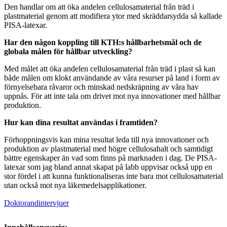
Den handlar om att öka andelen cellulosamaterial från träd i
plastmaterial genom att modifiera ytor med skräddarsydda så kallade
PISA-latexar.
Har den någon koppling till KTH:s hållbarhetsmål och de
globala målen för hållbar utveckling?
Med målet att öka andelen cellulosamaterial från träd i plast så kan
både målen om klokt användande av våra resurser på land i form av
förnyelsebara råvaror och minskad nedskräpning av våra hav
uppnås. För att inte tala om drivet mot nya innovationer med hållbar
produktion.
Hur kan dina resultat användas i framtiden?
Förhoppningsvis kan mina resultat leda till nya innovationer och
produktion av plastmaterial med högre cellulosahalt och samtidigt
bättre egenskaper än vad som finns på marknaden i dag. De PISA-
latexar som jag bland annat skapat på labb uppvisar också upp en
stor fördel i att kunna funktionaliseras inte bara mot cellulosamaterial
utan också mot nya läkemedelsapplikationer.
Doktorandintervjuer