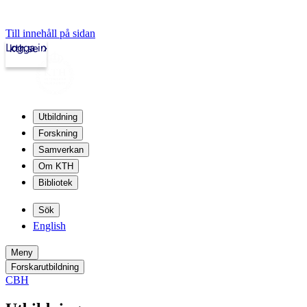
Till innehåll på sidan
Logga in
kth.se
Utbildning
Forskning
Samverkan
Om KTH
Bibliotek
Sök
English
Meny
Forskarutbildning
CBH