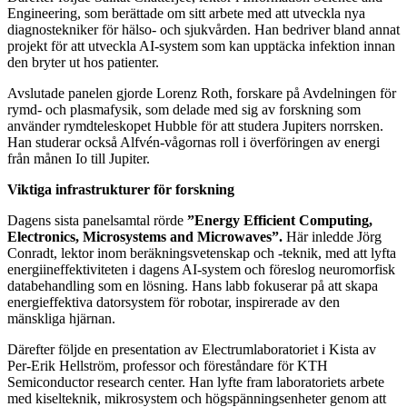
Engineering, som berättade om sitt arbete med att utveckla nya
diagnostekniker för hälso- och sjukvården. Han bedriver bland annat
projekt för att utveckla AI-system som kan upptäcka infektion innan
den bryter ut hos patienter.
Avslutade panelen gjorde Lorenz Roth, forskare på Avdelningen för
rymd- och plasmafysik, som delade med sig av forskning som
använder rymdteleskopet Hubble för att studera Jupiters norrsken.
Han studerar också Alfvén-vågornas roll i överföringen av energi
från månen Io till Jupiter.
Viktiga infrastrukturer för forskning
Dagens sista panelsamtal rörde
”Energy Efficient Computing,
Electronics, Microsystems and Microwaves”.
Här inledde Jörg
Conradt, lektor inom beräkningsvetenskap och -teknik, med att lyfta
energiineffektiviteten i dagens AI-system och föreslog neuromorfisk
databehandling som en lösning. Hans labb fokuserar på att skapa
energieffektiva datorsystem för robotar, inspirerade av den
mänskliga hjärnan.
Därefter följde en presentation av Electrumlaboratoriet i Kista av
Per-Erik Hellström, professor och föreståndare för KTH
Semiconductor research center. Han lyfte fram laboratoriets arbete
med kiselteknik, mikrosystem och högspänningsenheter genom att