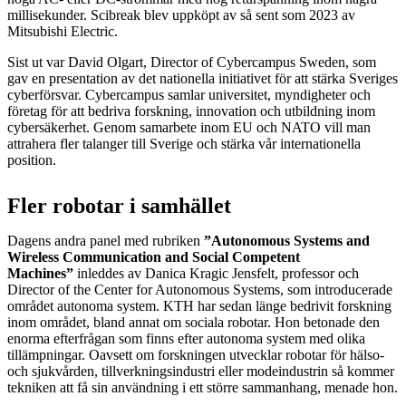
millisekunder. Scibreak blev uppköpt av så sent som 2023 av
Mitsubishi Electric.
Sist ut var David Olgart, Director of Cybercampus Sweden, som
gav en presentation av det nationella initiativet för att stärka Sveriges
cyberförsvar. Cybercampus samlar universitet, myndigheter och
företag för att bedriva forskning, innovation och utbildning inom
cybersäkerhet. Genom samarbete inom EU och NATO vill man
attrahera fler talanger till Sverige och stärka vår internationella
position.
Fler robotar i samhället
Dagens andra panel med rubriken
”Autonomous Systems and
Wireless Communication and Social Competent
Machines”
inleddes av Danica Kragic Jensfelt, professor och
Director of the Center for Autonomous Systems, som introducerade
området autonoma system. KTH har sedan länge bedrivit forskning
inom området, bland annat om sociala robotar. Hon betonade den
enorma efterfrågan som finns efter autonoma system med olika
tillämpningar. Oavsett om forskningen utvecklar robotar för hälso-
och sjukvården, tillverkningsindustri eller modeindustrin så kommer
tekniken att få sin användning i ett större sammanhang, menade hon.