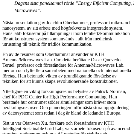
Dagens sista panelsamtal rörde ”Energy Efficient Computing, 
Microwaves”.
Nästa presentation gav Joachim Oberhammer, professor i mikro- och
nanosystem, av sitt arbete med högfrekventa integrerade system.
Hans labb fokuserar på tillämpningar inom terahertzkommunikation
för att konstruera system som används i allt från medicinsk
utrustning till teknik för trådlös kommunikation.
En av de resurser som Oberhammar använder är KTH
Antenna/Microwaves Lab. Om detta berättade Oscar Quevedo
Teruel, professor och föreståndare för Antenna/Microwaves Lab,
mer om och lyfte flera samarbeten med nationella och internationella
företag. Han betonade vikten av grundläggande förståelse av
tekniken för att kunna skapa revolutionerande konstruktioner.
Ytterligare en viktig forskningsresurs belystes av Patrick Norman,
chef för PDC Center for High Performance Computing. Han
berättade hur centrumet stöder simuleringar som kräver stora
beräkningsresurser. Och planeringen inför nästa stora uppgradering
av datorsystemet som redan i dag är bland de ledande i Europa.
Sist ut var Qianwen Xu, forskare och föreståndare av KTH
Intelligent Sustainable Grid Lab, vars arbete fokuserar på avancerad
styrning, optimering och nya AI-metoder för stabila och