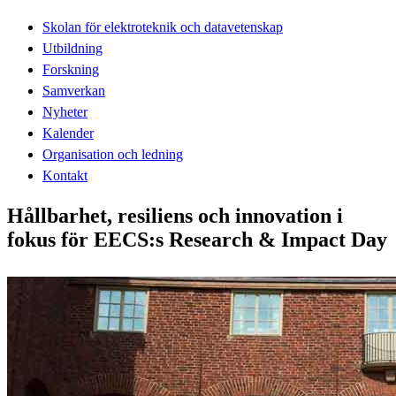
Skolan för elektroteknik och datavetenskap
Utbildning
Forskning
Samverkan
Nyheter
Kalender
Organisation och ledning
Kontakt
Hållbarhet, resiliens och innovation i
fokus för EECS:s Research & Impact Day