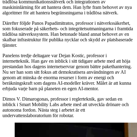
trådlösa kommunikationsnätverk och integrationen av
maskininlärning för att hantera dem. Han lyfte fram behovet av nya
algoritmer för att hantera begränsningarna i trådlösa nätverk.
Därefter följde Panos Papadimitratos, professor i nätverkssäkerhet,
som fokuserade på säkerhets- och integritetsutmaningarna i framtida
trådlösa nätverkssystem. Han betonade bland annat behovet av en
skalbar infrastruktur för publika nycklar och skydd av platsbaserade
tjänster.
Panelens tredje deltagare var Dejan Kostic, professor i
internetteknik. Han gav en inblick i sitt tidigare arbete med att höja
prestandan hos dagens internetservrar genom bättre pakethantering.
Nu ser han som sitt fokus att demokratisera användningen av AI
genom att minska de enorma resurser i form av energi och
beräkningskraft som dagens AI-modeller kräver. Målet är att kunna
erbjuda varje barn på planeten en egen AI-mentor.
Dimos V. Dimarogonas, professor i reglerteknik, gav sedan en
inblick i Smart Mobility Labs arbete med att utveckla drönare och
autonoma fordon. Nästa steg i arbetet är ett
undervattenslaboratorium för robotar.