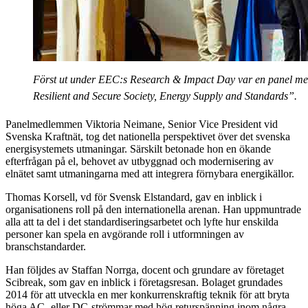
Först ut under EEC:s Research & Impact Day var en panel med
Resilient and Secure Society, Energy Supply and Standards”.
Panelmedlemmen Viktoria Neimane, Senior Vice President vid
Svenska Kraftnät, tog det nationella perspektivet över det svenska
energisystemets utmaningar. Särskilt betonade hon en ökande
efterfrågan på el, behovet av utbyggnad och modernisering av
elnätet samt utmaningarna med att integrera förnybara energikällor.
Thomas Korsell, vd för Svensk Elstandard, gav en inblick i
organisationens roll på den internationella arenan. Han uppmuntrade
alla att ta del i det standardiseringsarbetet och lyfte hur enskilda
personer kan spela en avgörande roll i utformningen av
branschstandarder.
Han följdes av Staffan Norrga, docent och grundare av företaget
Scibreak, som gav en inblick i företagsresan. Bolaget grundades
2014 för att utveckla en mer konkurrenskraftig teknik för att bryta
höga AC- eller DC-strömmar med hög returspänning inom några