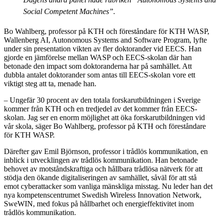
Social Competent Machines”.
Bo Wahlberg, professor på KTH och föreståndare för KTH WASP,
Wallenberg AI, Autonomous Systems and Software Program, lyfte
under sin presentation vikten av fler doktorander vid EECS. Han
gjorde en jämförelse mellan WASP och EECS-skolan där han
betonade den impact som doktoranderna har på samhället. Att
dubbla antalet doktorander som antas till EECS-skolan vore ett
viktigt steg att ta, menade han.
– Ungefär 30 procent av den totala forskarutbildningen i Sverige
kommer från KTH och en tredjedel av det kommer från EECS-
skolan. Jag ser en enorm möjlighet att öka forskarutbildningen vid
vår skola, säger Bo Wahlberg, professor på KTH och föreståndare
för KTH WASP.
Därefter gav Emil Björnson, professor i trådlös kommunikation, en
inblick i utvecklingen av trådlös kommunikation. Han betonade
behovet av motståndskraftiga och hållbara trådlösa nätverk för att
stödja den ökande digitaliseringen av samhället, såväl för att stå
emot cyberattacker som vanliga mänskliga misstag. Nu leder han det
nya kompetenscentrumet Swedish Wireless Innovation Network,
SweWIN, med fokus på hållbarhet och energieffektivitet inom
trådlös kommunikation.