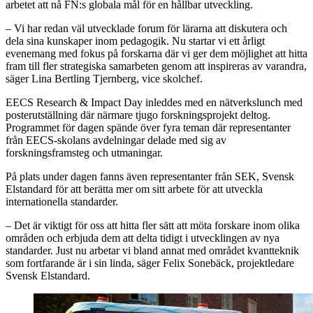
arbetet att nå FN:s globala mål för en hållbar utveckling.
– Vi har redan väl utvecklade forum för lärarna att diskutera och
dela sina kunskaper inom pedagogik. Nu startar vi ett årligt
evenemang med fokus på forskarna där vi ger dem möjlighet att hitta
fram till fler strategiska samarbeten genom att inspireras av varandra,
säger Lina Bertling Tjernberg, vice skolchef.
EECS Research & Impact Day inleddes med en nätverkslunch med
posterutställning där närmare tjugo forskningsprojekt deltog.
Programmet för dagen spände över fyra teman där representanter
från EECS-skolans avdelningar delade med sig av
forskningsframsteg och utmaningar.
På plats under dagen fanns även representanter från SEK, Svensk
Elstandard för att berätta mer om sitt arbete för att utveckla
internationella standarder.
– Det är viktigt för oss att hitta fler sätt att möta forskare inom olika
områden och erbjuda dem att delta tidigt i utvecklingen av nya
standarder. Just nu arbetar vi bland annat med området kvantteknik
som fortfarande är i sin linda, säger Felix Sonebäck, projektledare
Svensk Elstandard.