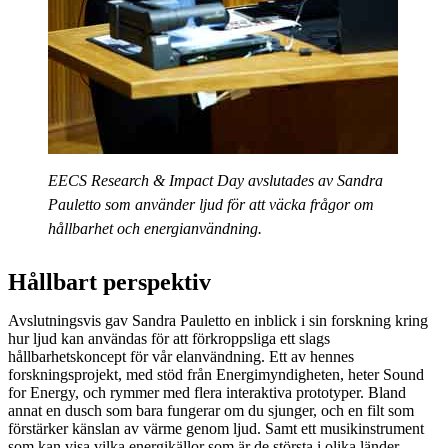
EECS Research & Impact Day avslutades av Sandra
Pauletto som använder ljud för att väcka frågor om
hållbarhet och energianvändning.
Hållbart perspektiv
Avslutningsvis gav Sandra Pauletto en inblick i sin forskning kring
hur ljud kan användas för att förkroppsliga ett slags
hållbarhetskoncept för vår elanvändning. Ett av hennes
forskningsprojekt, med stöd från Energimyndigheten, heter Sound
for Energy, och rymmer med flera interaktiva prototyper. Bland
annat en dusch som bara fungerar om du sjunger, och en filt som
förstärker känslan av värme genom ljud. Samt ett musikinstrument
som kan visa vilka energikällor som är de största i olika länder.