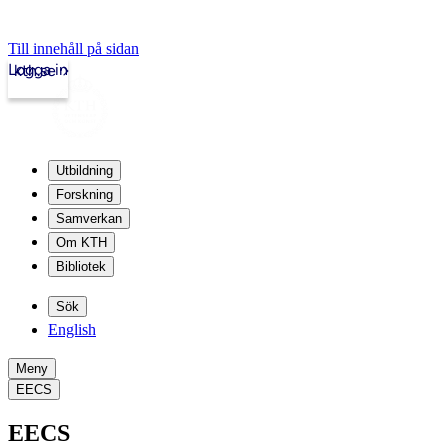
Till innehåll på sidan
Logga in
kth.se
Utbildning
Forskning
Samverkan
Om KTH
Bibliotek
Sök
English
Meny
EECS
EECS