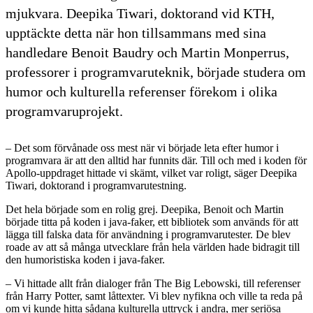
mjukvara. Deepika Tiwari, doktorand vid KTH,
upptäckte detta när hon tillsammans med sina
handledare Benoit Baudry och Martin Monperrus,
professorer i programvaruteknik, började studera om
humor och kulturella referenser förekom i olika
programvaruprojekt.
– Det som förvånade oss mest när vi började leta efter humor i
programvara är att den alltid har funnits där. Till och med i koden för
Apollo-uppdraget hittade vi skämt, vilket var roligt, säger Deepika
Tiwari, doktorand i programvarutestning.
Det hela började som en rolig grej. Deepika, Benoit och Martin
började titta på koden i java-faker, ett bibliotek som används för att
lägga till falska data för användning i programvarutester. De blev
roade av att så många utvecklare från hela världen hade bidragit till
den humoristiska koden i java-faker.
– Vi hittade allt från dialoger från The Big Lebowski, till referenser
från Harry Potter, samt låttexter. Vi blev nyfikna och ville ta reda på
om vi kunde hitta sådana kulturella uttryck i andra, mer seriösa