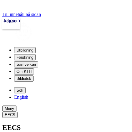
Till innehåll på sidan
Logga in
kth.se
Utbildning
Forskning
Samverkan
Om KTH
Bibliotek
Sök
English
Meny
EECS
EECS