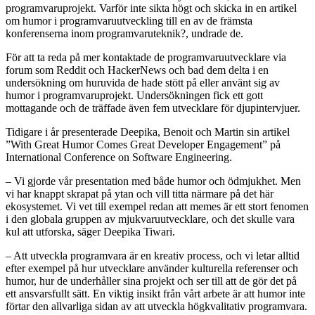
programvaruprojekt. Varför inte sikta högt och skicka in en artikel
om humor i programvaruutveckling till en av de främsta
konferenserna inom programvaruteknik?, undrade de.
För att ta reda på mer kontaktade de programvaruutvecklare via
forum som Reddit och HackerNews och bad dem delta i en
undersökning om huruvida de hade stött på eller använt sig av
humor i programvaruprojekt. Undersökningen fick ett gott
mottagande och de träffade även fem utvecklare för djupintervjuer.
Tidigare i år presenterade Deepika, Benoit och Martin sin artikel
”With Great Humor Comes Great Developer Engagement” på
International Conference on Software Engineering.
– Vi gjorde vår presentation med både humor och ödmjukhet. Men
vi har knappt skrapat på ytan och vill titta närmare på det här
ekosystemet. Vi vet till exempel redan att memes är ett stort fenomen
i den globala gruppen av mjukvaruutvecklare, och det skulle vara
kul att utforska, säger Deepika Tiwari.
– Att utveckla programvara är en kreativ process, och vi letar alltid
efter exempel på hur utvecklare använder kulturella referenser och
humor, hur de underhåller sina projekt och ser till att de gör det på
ett ansvarsfullt sätt. En viktig insikt från vårt arbete är att humor inte
förtar den allvarliga sidan av att utveckla högkvalitativ programvara.