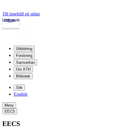
Till innehåll på sidan
Logga in
kth.se
Utbildning
Forskning
Samverkan
Om KTH
Bibliotek
Sök
English
Meny
EECS
EECS