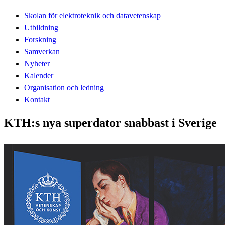
Skolan för elektroteknik och datavetenskap
Utbildning
Forskning
Samverkan
Nyheter
Kalender
Organisation och ledning
Kontakt
KTH:s nya superdator snabbast i Sverige