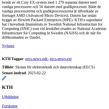
består av ett Cray EX-system med 1 270 separata datorer med
vanliga processorer och 56 datorer med grafikprocesser. Både de
vanliga processorerna och grafikprocessorerna är tillverkade av
företaget AMD (Advanced Micro Devices). Datorn har sedan
byggts av Hewlett Packard Enterprices (HPE). KTH:s superdator
har i huvudsak finansierats av Swedish National Infrastructure for
Computing (SNIC) som vid årsskiftet ersattes av National Academic
Infrastructure for Computing in Sweden (NAISS) och de står för
driftkostnaden av Dardel.
Nyheter
KTH Taggar
:
eecs-news-pdc
eecs-news-ext
Tillhör
: Skolan för elektroteknik och datavetenskap (EECS)
Senast ändrad
:
2023-02-22
KTH
Utbildning
Forskning