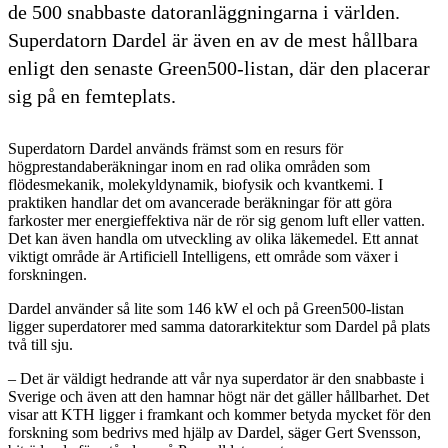
de 500 snabbaste datoranläggningarna i världen.
Superdatorn Dardel är även en av de mest hållbara
enligt den senaste Green500-listan, där den placerar
sig på en femteplats.
Superdatorn Dardel används främst som en resurs för
högprestandaberäkningar inom en rad olika områden som
flödesmekanik, molekyldynamik, biofysik och kvantkemi. I
praktiken handlar det om avancerade beräkningar för att göra
farkoster mer energieffektiva när de rör sig genom luft eller vatten.
Det kan även handla om utveckling av olika läkemedel. Ett annat
viktigt område är Artificiell Intelligens, ett område som växer i
forskningen.
Dardel använder så lite som 146 kW el och på Green500-listan
ligger superdatorer med samma datorarkitektur som Dardel på plats
två till sju.
– Det är väldigt hedrande att vår nya superdator är den snabbaste i
Sverige och även att den hamnar högt när det gäller hållbarhet. Det
visar att KTH ligger i framkant och kommer betyda mycket för den
forskning som bedrivs med hjälp av Dardel, säger Gert Svensson,