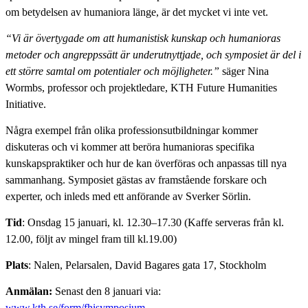
om betydelsen av humaniora länge, är det mycket vi inte vet.
“Vi är övertygade om att humanistisk kunskap och humanioras
metoder och angreppssätt är underutnyttjade, och symposiet är del i
ett större samtal om potentialer och möjligheter.”
säger Nina
Wormbs, professor och projektledare, KTH Future Humanities
Initiative.
Några exempel från olika professionsutbildningar kommer
diskuteras och vi kommer att beröra humanioras specifika
kunskapspraktiker och hur de kan överföras och anpassas till nya
sammanhang. Symposiet gästas av framstående forskare och
experter, och inleds med ett anförande av Sverker Sörlin.
Tid
: Onsdag 15 januari, kl. 12.30–17.30 (Kaffe serveras från kl.
12.00, följt av mingel fram till kl.19.00)
Plats
: Nalen, Pelarsalen, David Bagares gata 17, Stockholm
Anmälan:
Senast den 8 januari via:
www.kth.se/form/fhisymposium