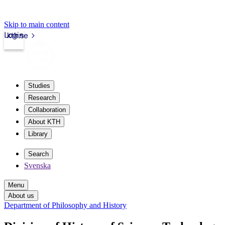
Skip to main content
Login
kth.se
Studies
Research
Collaboration
About KTH
Library
Search
Svenska
Menu
About us
Department of Philosophy and History