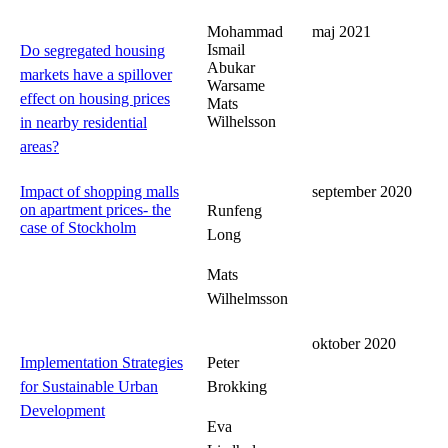
Mohammad
maj 2021
Ismail
Do segregated housing
Abukar
markets have a spillover
Warsame
effect on housing prices
Mats
Wilhelsson
in nearby residential
areas?
Impact of shopping malls
september 2020
on apartment prices- the
Runfeng
case of Stockholm
Long
Mats
Wilhelmsson
oktober 2020
Implementation Strategies
Peter
for Sustainable Urban
Brokking
Development
Eva