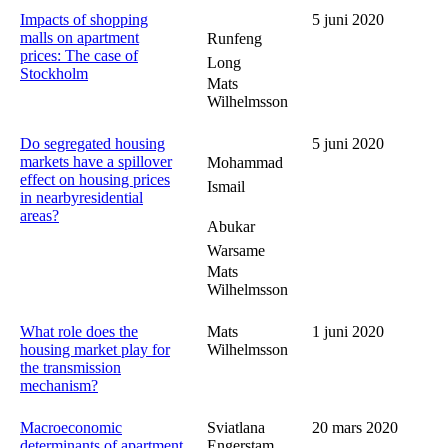
Impacts of shopping
5 juni 2020
malls on apartment
Runfeng
prices: The case of
Long
Stockholm
Mats
Wilhelmsson
Do segregated housing
5 juni 2020
markets have a spillover
Mohammad
effect on housing prices
Ismail
in nearbyresidential
areas?
Abukar
Warsame
Mats
Wilhelmsson
What role does the
Mats
1 juni 2020
housing market play for
Wilhelmsson
the transmission
mechanism?
Macroeconomic
Sviatlana
20 mars 2020
determinants of apartment
Engerstam