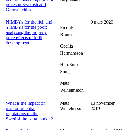
prices in Swedish and
German cities
NIMBYs for the rich and
9 mars 2020
YIMBYs for the poor:
Fredrik
analyzing the property
Brunes
price effects of infill
development
Cecilia
Hermansson
Han-Suck
Song
Mats
Wilhelmsson
What is the impact of
Mats
13 november
macroprudential
Wilhelmsson
2019
regulations on the
Swedish housing market?