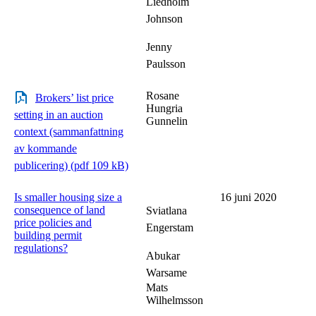
Liedholm
Johnson
Jenny
Paulsson
Rosane
Brokers’ list price
Hungria
setting in an auction
Gunnelin
context (sammanfattning
av kommande
publicering) (pdf 109 kB)
Is smaller housing size a
16 juni 2020
consequence of land
Sviatlana
price policies and
Engerstam
building permit
regulations?
Abukar
Warsame
Mats
Wilhelmsson