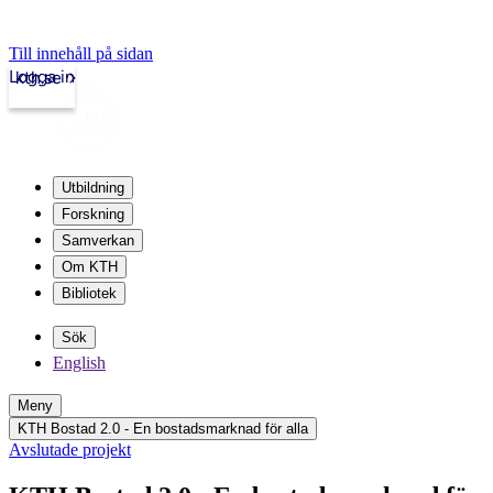
Till innehåll på sidan
Logga in
kth.se
Utbildning
Forskning
Samverkan
Om KTH
Bibliotek
Sök
English
Meny
KTH Bostad 2.0 - En bostadsmarknad för alla
Avslutade projekt