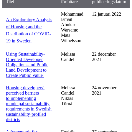
Titel
författare
publiceringsdatum
Mohammad
12 januari 2022
Ismail
An Exploratory Analysis
Abukar
of Housing and the
Warsame
Distribution of COVID-
Mats
Wilhelsson
19 in Sweden
Using Sustainability-
Melissa
22 december
Oriented Developer
Candel
2021
Obligations and Public
Land Development to
Create Public Value
Housing developers’
Melissa
24 november
perceived barriers
Candel
2021
to implementing
Niklas
municipal sustainability
Törnå
requirements in Swedish
sustainability‑profiled
districts
A framework for
Fredrik
27 september