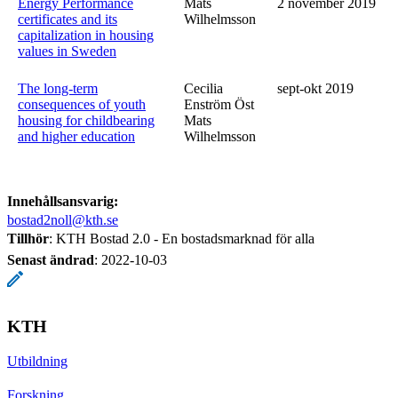
Energy Performance
Mats
2 november 2019
certificates and its
Wilhelmsson
capitalization in housing
values in Sweden
The long-term
Cecilia
sept-okt 2019
consequences of youth
Enström Öst
housing for childbearing
Mats
and higher education
Wilhelmsson
Innehållsansvarig:
bostad2noll@kth.se
Tillhör
: KTH Bostad 2.0 - En bostadsmarknad för alla
Senast ändrad
:
2022-10-03
KTH
Utbildning
Forskning