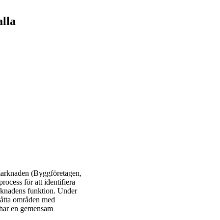
lla
smarknaden (Byggföretagen,
ocess för att identifiera
arknadens funktion. Under
s åtta områden med
a har en gemensam