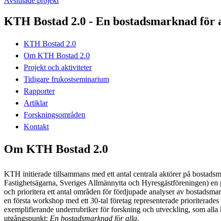
Avslutade projekt
KTH Bostad 2.0 - En bostadsmarknad för a
KTH Bostad 2.0
Om KTH Bostad 2.0
Projekt och aktiviteter
Tidigare frukostseminarium
Rapporter
Artiklar
Forskningsområden
Kontakt
Om KTH Bostad 2.0
KTH initierade tillsammans med ett antal centrala aktörer på bostad
Fastighetsägarna, Sveriges Allmännytta och Hyresgästföreningen) en pr
och prioritera ett antal områden för fördjupade analyser av bostadsm
en första workshop med ett 30-tal företag representerade prioriterade
exemplifierande underrubriker för forskning och utveckling, som all
utgångspunkt:
En bostadsmarknad för alla
.