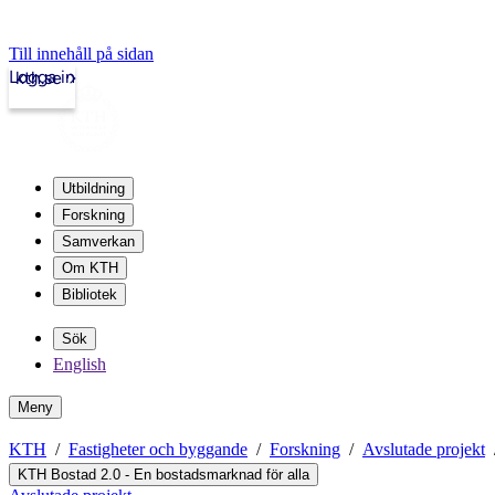
Till innehåll på sidan
Logga in
kth.se
Utbildning
Forskning
Samverkan
Om KTH
Bibliotek
Sök
English
Meny
KTH
Fastigheter och byggande
Forskning
Avslutade projekt
KTH Bostad 2.0 - En bostadsmarknad för alla