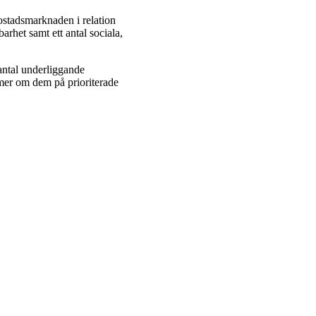
ostadsmarknaden i relation
arhet samt ett antal sociala,
antal underliggande
mer om dem på prioriterade