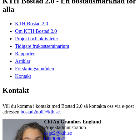
KTH Bostad 2.0 - En bostadsmarknad för
alla
KTH Bostad 2.0
Om KTH Bostad 2.0
Projekt och aktiviteter
Tidigare frukostseminarium
Rapporter
Artiklar
Forskningsområden
Kontakt
Kontakt
Vill du komma i kontakt med Bostad 2.0 så kontakta oss via e-post
adressen
bostad2noll@kth.se
.
Chi An Gramfors Englund
Projektadministration
cage2@kth.se
08790
8672