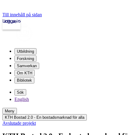
Till innehåll på sidan
Logga in
kth.se
Utbildning
Forskning
Samverkan
Om KTH
Bibliotek
Sök
English
Meny
KTH Bostad 2.0 - En bostadsmarknad för alla
Avslutade projekt