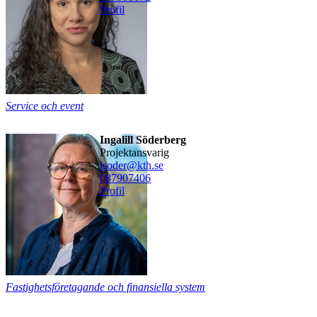
Profil
Service och event
Ingalill Söderberg
Projektansvarig
isoder@kth.se
08790
7406
Profil
Fastighetsföretagande och finansiella system