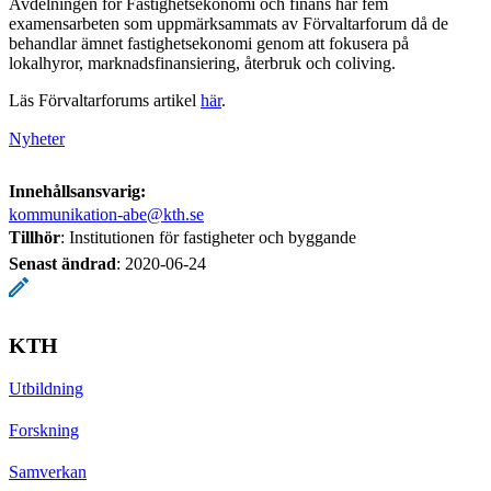
Avdelningen för Fastighetsekonomi och finans har fem
examensarbeten som uppmärksammats av Förvaltarforum då de
behandlar ämnet fastighetsekonomi genom att fokusera på
lokalhyror, marknadsfinansiering, återbruk och coliving.
Läs Förvaltarforums artikel
här
.
Nyheter
Innehållsansvarig:
kommunikation-abe@kth.se
Tillhör
: Institutionen för fastigheter och byggande
Senast ändrad
:
2020-06-24
KTH
Utbildning
Forskning
Samverkan