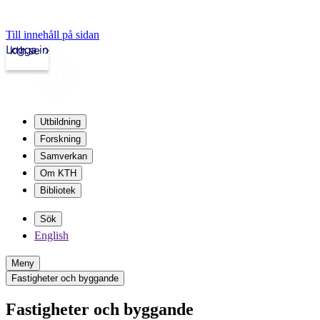
Till innehåll på sidan
Logga in
kth.se
Utbildning
Forskning
Samverkan
Om KTH
Bibliotek
Sök
English
Meny
Fastigheter och byggande
Fastigheter och byggande