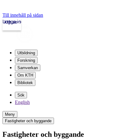
Till innehåll på sidan
Logga in
kth.se
Utbildning
Forskning
Samverkan
Om KTH
Bibliotek
Sök
English
Meny
Fastigheter och byggande
Fastigheter och byggande