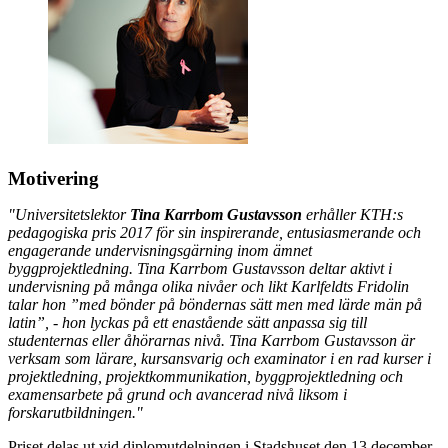
Motivering
"Universitetslektor
Tina Karrbom Gustavsson
erhåller KTH:s
pedagogiska pris 2017 för sin inspirerande, entusiasmerande och
engagerande undervisningsgärning inom ämnet
byggprojektledning. Tina Karrbom Gustavsson deltar aktivt i
undervisning på många olika nivåer och likt Karlfeldts Fridolin
talar hon ”med bönder på böndernas sätt men med lärde män på
latin”, - hon lyckas på ett enastående sätt anpassa sig till
studenternas eller åhörarnas nivå. Tina Karrbom Gustavsson är
verksam som lärare, kursansvarig och examinator i en rad kurser i
projektledning, projektkommunikation, byggprojektledning och
examensarbete på grund och avancerad nivå liksom i
forskarutbildningen."
Priset delas ut vid diplomutdelningen i Stadshuset den 13 december.