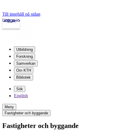
Till innehåll på sidan
Logga in
kth.se
Utbildning
Forskning
Samverkan
Om KTH
Bibliotek
Sök
English
Meny
Fastigheter och byggande
Fastigheter och byggande