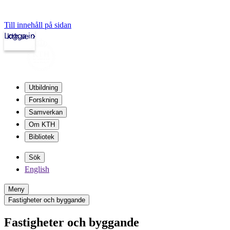
Till innehåll på sidan
Logga in
kth.se
Utbildning
Forskning
Samverkan
Om KTH
Bibliotek
Sök
English
Meny
Fastigheter och byggande
Fastigheter och byggande