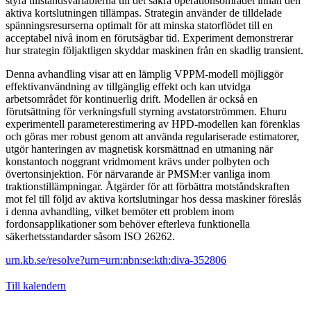
styra tillståndsvariablerna till det säkra operationsområdet innan den
aktiva kortslutningen tillämpas. Strategin använder de tilldelade
spänningsresurserna optimalt för att minska statorflödet till en
acceptabel nivå inom en förutsägbar tid. Experiment demonstrerar
hur strategin följaktligen skyddar maskinen från en skadlig transient.
Denna avhandling visar att en lämplig VPPM-modell möjliggör
effektivanvändning av tillgänglig effekt och kan utvidga
arbetsområdet för kontinuerlig drift. Modellen är också en
förutsättning för verkningsfull styrning avstatorströmmen. Ehuru
experimentell parameterestimering av HPD-modellen kan förenklas
och göras mer robust genom att använda regulariserade estimatorer,
utgör hanteringen av magnetisk korsmättnad en utmaning när
konstantoch noggrant vridmoment krävs under polbyten och
övertonsinjektion. För närvarande är PMSM:er vanliga inom
traktionstillämpningar. Åtgärder för att förbättra motståndskraften
mot fel till följd av aktiva kortslutningar hos dessa maskiner föreslås
i denna avhandling, vilket bemöter ett problem inom
fordonsapplikationer som behöver efterleva funktionella
säkerhetsstandarder såsom ISO 26262.
urn.kb.se/resolve?urn=urn:nbn:se:kth:diva-352806
Till kalendern