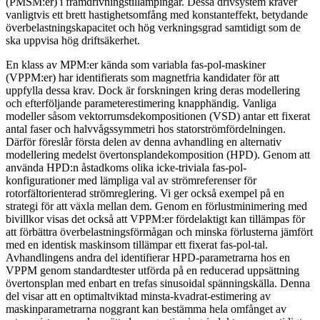
(PMSM:er) i framdrivningstillämpingar. Dessa drivsystem kräver
vanligtvis ett brett hastighetsomfång med konstanteffekt, betydande
överbelastningskapacitet och hög verkningsgrad samtidigt som de
ska uppvisa hög driftsäkerhet.
En klass av MPM:er kända som variabla fas-pol-maskiner
(VPPM:er) har identifierats som magnetfria kandidater för att
uppfylla dessa krav. Dock är forskningen kring deras modellering
och efterföljande parameterestimering knapphändig. Vanliga
modeller såsom vektorrumsdekompositionen (VSD) antar ett fixerat
antal faser och halvvågssymmetri hos statorströmfördelningen.
Därför föreslår första delen av denna avhandling en alternativ
modellering medelst övertonsplandekomposition (HPD). Genom att
använda HPD:n åstadkoms olika icke-triviala fas-pol-
konfigurationer med lämpliga val av strömreferenser för
rotorfältorienterad strömreglering. Vi ger också exempel på en
strategi för att växla mellan dem. Genom en förlustminimering med
bivillkor visas det också att VPPM:er fördelaktigt kan tillämpas för
att förbättra överbelastningsförmågan och minska förlusterna jämfört
med en identisk maskinsom tillämpar ett fixerat fas-pol-tal.
Avhandlingens andra del identifierar HPD-parametrarna hos en
VPPM genom standardtester utförda på en reducerad uppsättning
övertonsplan med enbart en trefas sinusoidal spänningskälla. Denna
del visar att en optimaltviktad minsta-kvadrat-estimering av
maskinparametrarna noggrant kan bestämma hela omfånget av