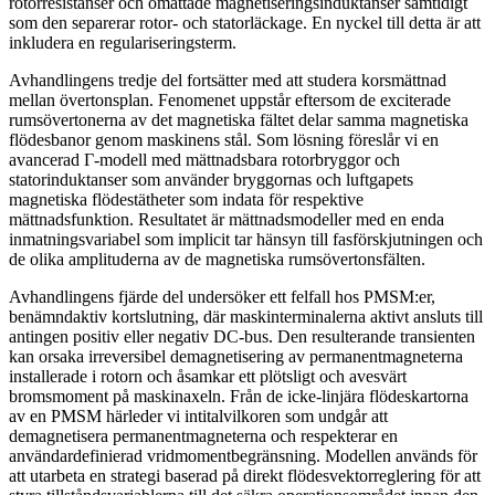
rotorresistanser och omättade magnetiseringsinduktanser samtidigt
som den separerar rotor- och statorläckage. En nyckel till detta är att
inkludera en regulariseringsterm.
Avhandlingens tredje del fortsätter med att studera korsmättnad
mellan övertonsplan. Fenomenet uppstår eftersom de exciterade
rumsövertonerna av det magnetiska fältet delar samma magnetiska
flödesbanor genom maskinens stål. Som lösning föreslår vi en
avancerad Γ-modell med mättnadsbara rotorbryggor och
statorinduktanser som använder bryggornas och luftgapets
magnetiska flödestätheter som indata för respektive
mättnadsfunktion. Resultatet är mättnadsmodeller med en enda
inmatningsvariabel som implicit tar hänsyn till fasförskjutningen och
de olika amplituderna av de magnetiska rumsövertonsfälten.
Avhandlingens fjärde del undersöker ett felfall hos PMSM:er,
benämndaktiv kortslutning, där maskinterminalerna aktivt ansluts till
antingen positiv eller negativ DC-bus. Den resulterande transienten
kan orsaka irreversibel demagnetisering av permanentmagneterna
installerade i rotorn och åsamkar ett plötsligt och avesvärt
bromsmoment på maskinaxeln. Från de icke-linjära flödeskartorna
av en PMSM härleder vi intitalvilkoren som undgår att
demagnetisera permanentmagneterna och respekterar en
användardefinierad vridmomentbegränsning. Modellen används för
att utarbeta en strategi baserad på direkt flödesvektorreglering för att