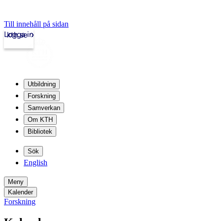
Till innehåll på sidan
Logga in
kth.se
Utbildning
Forskning
Samverkan
Om KTH
Bibliotek
Sök
English
Meny
Kalender
Forskning