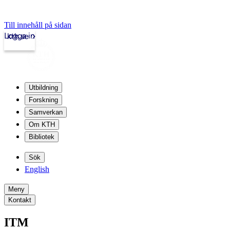
Till innehåll på sidan
Logga in
kth.se
Utbildning
Forskning
Samverkan
Om KTH
Bibliotek
Sök
English
Meny
Kontakt
ITM