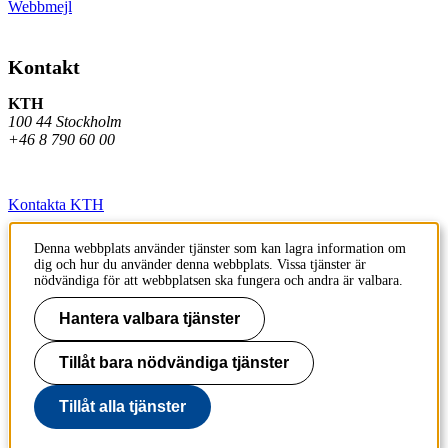
Webbmejl
Kontakt
KTH
100 44 Stockholm
+46 8 790 60 00
Kontakta KTH
Jobba på KTH
Denna webbplats använder tjänster som kan lagra information om
dig och hur du använder denna webbplats. Vissa tjänster är
Press och media
nödvändiga för att webbplatsen ska fungera och andra är valbara.
Faktura och betalning KTH
Hantera valbara tjänster
Om KTH:s webbplatser
Tillåt bara nödvändiga tjänster
Tillgänglighetsredogörelse
Tillåt alla tjänster
Till sidans topp