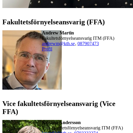
Fakultetsförnyelseansvarig (FFA)
Andrew Martin
Fakultetsförnyelseansvarig ITM (FFA)
andrewm@kth.se
,
08790
7473
Profil
Vice fakultetsförnyelseansvarig (Vice
FFA)
Kristina Andersson
Vice fakultetsförnyelseansvarig ITM (FFA)