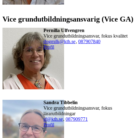
Vice grundutbildningsansvarig (Vice GA)
Pernilla Ulfvengren
Vice grundutbildningsansvar, fokus kvalitet
dogmilk@kth.se
,
08790
7840
Profil
Sandra Tibbelin
Vice grundutbildningsansvar, fokus
lärarutbildningar
sf@kth.se
,
08790
9771
Profil