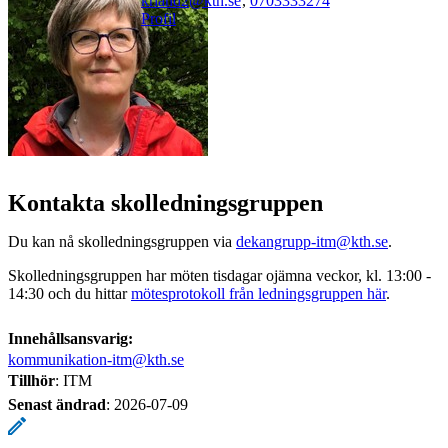
kriand2@kth.se
,
0703333274
Profil
Kontakta skolledningsgruppen
Du kan nå skolledningsgruppen via
dekangrupp-itm@kth.se
.
Skolledningsgruppen har möten tisdagar ojämna veckor, kl. 13:00 -
14:30 och du hittar
mötesprotokoll från ledningsgruppen här
.
Innehållsansvarig:
kommunikation-itm@kth.se
Tillhör
: ITM
Senast ändrad
:
2026-07-09