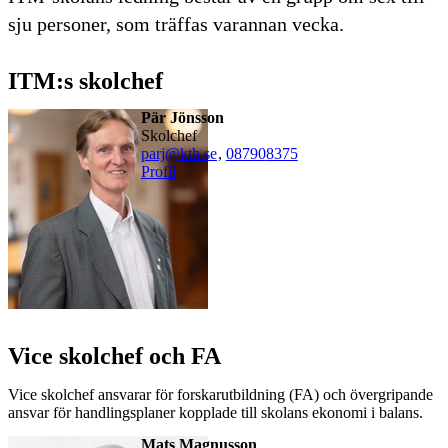
sju personer, som träffas varannan vecka.
ITM:s skolchef
Pär Jönsson
Skolchef
parj@kth.se
,
08790
8375
Profil
Vice skolchef och FA
Vice skolchef ansvarar för forskarutbildning (FA) och övergripande
ansvar för handlingsplaner kopplade till skolans ekonomi i balans.
Mats Magnusson