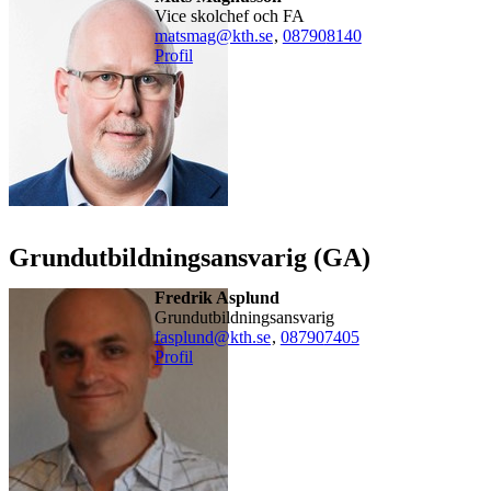
Vice skolchef och FA
matsmag@kth.se
,
08790
8140
Profil
Grundutbildningsansvarig (GA)
Fredrik Asplund
Grundutbildningsansvarig
fasplund@kth.se
,
08790
7405
Profil