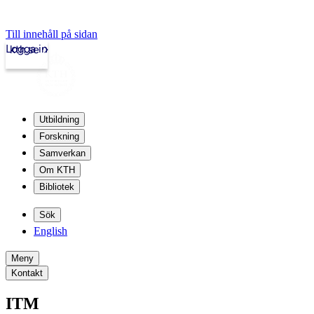
Till innehåll på sidan
Logga in
kth.se
Utbildning
Forskning
Samverkan
Om KTH
Bibliotek
Sök
English
Meny
Kontakt
ITM