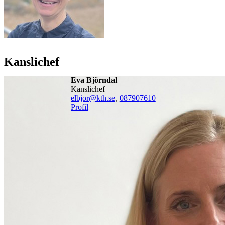
Kanslichef
Eva Björndal
kanslichef
elbjor@kth.se
,
08790
7610
Profil