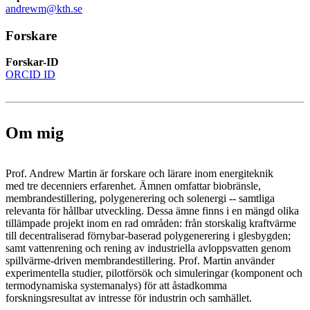
andrewm@kth.se
Forskare
Forskar-ID
ORCID ID
Om mig
Prof. Andrew Martin är forskare och lärare inom energiteknik
med tre decenniers erfarenhet. Ämnen omfattar biobränsle,
membrandestillering, polygenerering och solenergi -- samtliga
relevanta för hållbar utveckling. Dessa ämne finns i en mängd olika
tillämpade projekt inom en rad områden: från storskalig kraftvärme
till decentraliserad förnybar-baserad polygenerering i glesbygden;
samt vattenrening och rening av industriella avloppsvatten genom
spillvärme-driven membrandestillering. Prof. Martin använder
experimentella studier, pilotförsök och simuleringar (komponent och
termodynamiska systemanalys) för att åstadkomma
forskningsresultat av intresse för industrin och samhället.