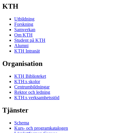
KTH
Utbildning
Forskning
Samverkan
Om KTH
Student på KTH
Alumni
KTH Intranät
Organisation
KTH Biblioteket
KTH:s skolor
Centrumbildningar
Rektor och ledning
KTH:s verksamhetsstöd
Tjänster
Schema
Kurs- och programkatalogen