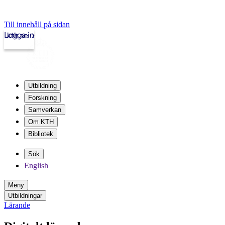
Till innehåll på sidan
Logga in
kth.se
Utbildning
Forskning
Samverkan
Om KTH
Bibliotek
Sök
English
Meny
Utbildningar
Lärande